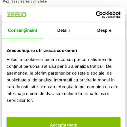
Vezi descrierea completa
›
Unitate de vanzare: bucata
INFORMATII
SPECIFICATII
COMENTARII CLIENTI (
0
)
Consimțământ
Detalii
Despre
Beyerdynamic DT 990 PRO 80 Ohms:
Caracteristici generale:
Zeedoshop.ro utilizează cookie-uri
Impedanta de 80 ohmi
Folosim cookie-uri pentru scopuri precum afișarea de
Casti open-back pentru monitorizare de referinta si editare
precisa
conținut personalizat sau pentru a analiza traficul. De
Sunet spatial si detaliat ce evidentiaza imperfectiunile subtile
asemenea, le oferim partenerilor de rețele sociale, de
din mix
publicitate și de analize informații cu privire la modul în
Earpad-uri moi, circumaurale, ce pot fi inlocuite si asigura
confort de durata in sesiuni prelungite
care folosiți site-ul nostru. Aceștia le pot combina cu alte
Headband durabil din otel arcuit cu suport captusit si potrivire
informații oferite de dvs. sau culese în urma folosirii
ajustabila
serviciilor lor.
Fabricate in Germania
Specificatii tehnice:
Design: Over-ear, circumaural
Principiu de functionare: Deschis
Accepta toate