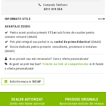
Comanda Telefonic
0311 019 554
INFORMATII UTILE
vezi
AVANTAJE ZEEDO:
Pentru acest produs primesti
17 Lei
sub forma de voucher pentru
comenzi viitoare! (detalii)
Poti plati integral sau partial si cu
cardul de prima didactica!
(detalii)
Divizie dedicata pentru proiecte: consultanta, proiectare si instalare.
(detalii)
Ai un proiect sau esti revanzator? Cere o oferta personalizata!
Ai gasit un pret mai bun?
Trimite-ne link-ul competitorului
si iti facem
o oferta personalizata!
Achizitioneaza in
SICAP
DEALER AUTORIZAT
PRODUSE ORIGINALE
Zeedo este dealer autorizat
Aprovizionare exclusiv din reteaua