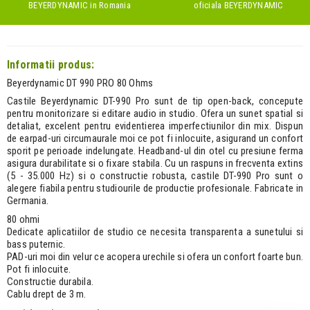
BEYERDYNAMIC
in Romania
oficiala
BEYERDYNAMIC
Informatii produs:
Beyerdynamic DT 990 PRO 80 Ohms
Castile Beyerdynamic DT-990 Pro sunt de tip open-back, concepute
pentru monitorizare si editare audio in studio. Ofera un sunet spatial si
detaliat, excelent pentru evidentierea imperfectiunilor din mix. Dispun
de earpad-uri circumaurale moi ce pot fi inlocuite, asigurand un confort
sporit pe perioade indelungate. Headband-ul din otel cu presiune ferma
asigura durabilitate si o fixare stabila. Cu un raspuns in frecventa extins
(5 - 35.000 Hz) si o constructie robusta, castile DT-990 Pro sunt o
alegere fiabila pentru studiourile de productie profesionale. Fabricate in
Germania.
80 ohmi
Dedicate aplicatiilor de studio ce necesita transparenta a sunetului si
bass puternic.
PAD-uri moi din velur ce acopera urechile si ofera un confort foarte bun.
Pot fi inlocuite.
Constructie durabila.
Cablu drept de 3 m.