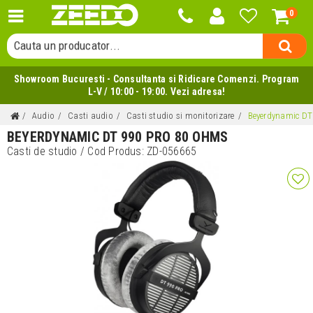
0
Cauta o categorie...
Cauta un producator...
Cauta un produs...
Showroom Bucuresti - Consultanta si Ridicare Comenzi. Program
L-V / 10:00 - 19:00. Vezi adresa!
Audio
Casti audio
Casti studio si monitorizare
Beyerdynamic DT
BEYERDYNAMIC DT 990 PRO 80 OHMS
Casti de studio
/ Cod Produs:
ZD-056665