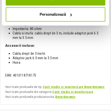
Tip transmisie: Cu fir
Presiune nominala a benzii de sustinere: Fixare ferma pentru
utilizare profesionala, aprox. 3.5 - 5.5 N
Personalizează
Greutate casti cu cablu: 340 g
Raspuns in frecventa: 5 - 35.000 Hz
Nivel de presiune sonora nominal: 96 dB
Impedanta: 80 ohmi
Cablu si mufa: cablu drept de 3 m, include adaptor jack 6.3
mm la 3.5 mm
Accesorii incluse:
Cablu drept de 3 metri
Adaptor jack 6.3 mm la 3.5 mm
Husa
EAN: 4010118718175
Vezi toate produsele de tip
Casti studio si monitorizare Beyerdynamic
Vezi toate produsele din categoria
Casti studio si monitorizare
Vezi toate produsele producatorului
Beyerdynamic