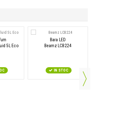
 fum
Bara LED
uid 5L Eco
Beamz LCB224
w
TOC
IN STOC
Lichid de fum
Beamz Smoke Fluid 5L
Orange
IN STOC