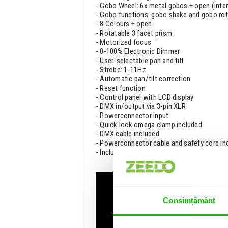
- Gobo Wheel: 6x metal gobos + open (inte
- Gobo functions: gobo shake and gobo rot
- 8 Colours + open
- Rotatable 3 facet prism
- Motorized focus
- 0-100% Electronic Dimmer
- User-selectable pan and tilt
- Strobe: 1-11Hz
- Automatic pan/tilt correction
- Reset function
- Control panel with LCD display
- DMX in/output via 3-pin XLR
- Powerconnector input
- Quick lock omega clamp included
- DMX cable included
- Powerconnector cable and safety cord in
- Included remote control
Consimțământ