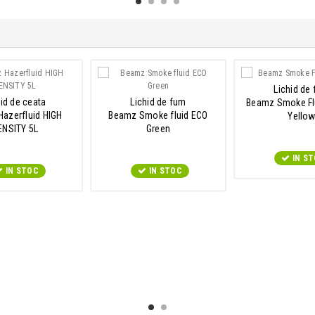
Lichid de
hid de ceata
Lichid de fum
Beamz Smoke Fl
azerfluid HIGH
Beamz Smoke fluid ECO
Yello
ENSITY 5L
Green
IN S
IN STOC
IN STOC