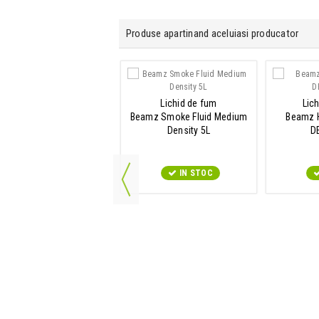
Produse apartinand aceluiasi producator
PAR LED
Lichid de fum
Lic
Beamz SlimPAR45
Beamz Smoke Fluid Medium
Beamz H
Density 5L
D
IN STOC
IN STOC