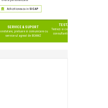
Achizitioneaza in
SICAP
TESTARE IN SHOWROOM
SERVICE & SUPORT
Testezi si compari produsele impreuna cu
onstatare, preluare si comunicare cu
consultanti Zeedo specializati pe acest
service-ul agreat de
BEAMZ
brand