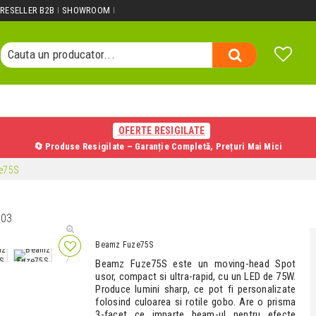
Cauta un produs...
RESELLER B2B
SHOWROOM
Cauta o categorie...
Cauta un producator...
Cauta un produs...
OFERTE RESIGILATE
🔄 Produse Resigilate – Garanție Completă, Prețuri Mai Mici
e75S
103
Beamz Fuze75S
Beamz Fuze75S este un moving-head Spot
usor, compact si ultra-rapid, cu un LED de 75W.
Produce lumini sharp, ce pot fi personalizate
folosind culoarea si rotile gobo. Are o prisma
3-facet ce imparte beam-ul pentru efecte