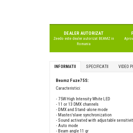
DEALER AUTORIZAT
Zeedo este dealer autorizat
BEAMZ
in
Aprov
Romania
INFORMATII
SPECIFICATII
VIDEO P
Beamz Fuze75S:
Caracteristici:
- 75W High Intensity White LED
- 11 or 13 DMX channels
- DMX and Stand-alone mode
- Master/slave synchronization
- Sound activated with adjustable sensitivi
- Auto mode
- Beam angle 11 gr