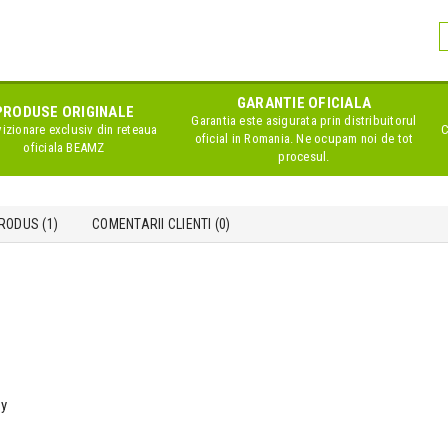
GARANTIE OFICIALA
PRODUSE ORIGINALE
Garantia este asigurata prin distribuitorul
izionare exclusiv din reteaua
C
oficial in Romania. Ne ocupam noi de tot
oficiala
BEAMZ
procesul.
RODUS (1)
COMENTARII CLIENTI (
0
)
ty