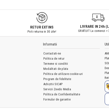
9547#r856
LIVRARE IN 24h (L
RETUR EXTINS
GRATUIT La comenzi > 
Poti returna in 30 zile!
Informatii
Uti
Contactati-ne
AN
Pla
Politica de retur
SO
Termene si conditii
Des
Modalitati de plata
Pla
Politica de utilizare cookie-uri
Ret
Program de fidelitate
Achizitii SICAP
Servicii Zeedo Media
Politica de Confidentialitate
Formular de garantie