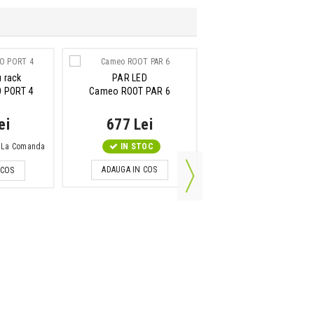
u rack
PAR LED
Cablu de alimentare
O PORT 4
Cameo ROOT PAR 6
Adam Hall 3 STAR PC
0300 3m
ei
677 Lei
90 Lei
e: La Comanda
IN STOC
IN STOC
ADAUGA IN COS
 COS
ADAUGA IN COS