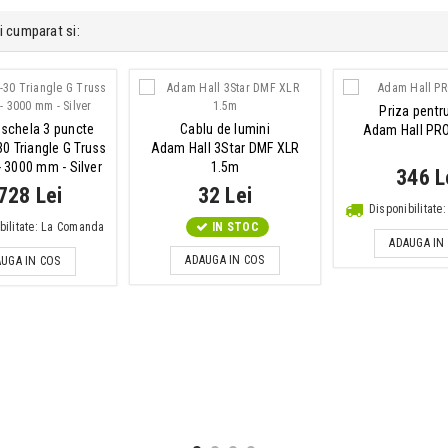
i cumparat si:
Priza pentr
 schela 3 puncte
Cablu de lumini
Adam Hall PR
30 Triangle G Truss
Adam Hall 3Star DMF XLR
 - 3000 mm - Silver
1.5m
346 L
728 Lei
32 Lei
Disponibilitat
bilitate: La Comanda
IN STOC
ADAUGA IN
ADAUGA IN COS
UGA IN COS