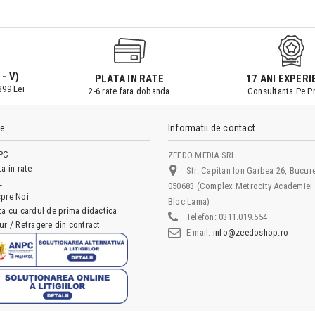
 - V)
PLATA IN RATE
17 ANI EXPERI
399 Lei
2-6 rate fara dobanda
Consultanta Pe Pr
le
Informatii de contact
PC
ZEEDO MEDIA SRL
ta in rate
Str. Capitan Ion Garbea 26, Bucure
L
050683 (Complex Metrocity Academiei 
pre Noi
Bloc Lama)
ta cu cardul de prima didactica
Telefon:
0311.019.554
ur / Retragere din contract
E-mail:
info@zeedoshop.ro