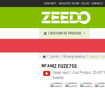
CONTACT
ACHIZITII SICAP
BLOG
SERVICII
CATEGORII DE PRODUSE
Lumini
Moving Head-uri
Beamz Fuz
BEAMZ FUZE75S
Moving head spot
/ Cod Produs:
ZD-037