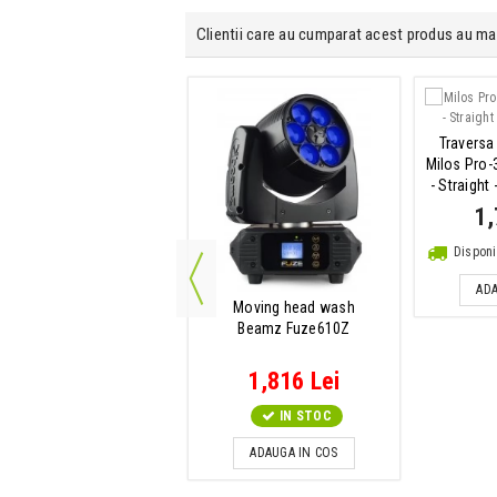
Clientii care au cumparat acest produs au ma
Microfon wireless
Traversa
hure BLX24/SM58 H8E
Milos Pro-
- Straight
1,869 Lei
1,
Disponibilitate: La Comanda
Disponi
ADAUGA IN COS
ADA
Moving head wash
Beamz Fuze610Z
1,816 Lei
IN STOC
ADAUGA IN COS