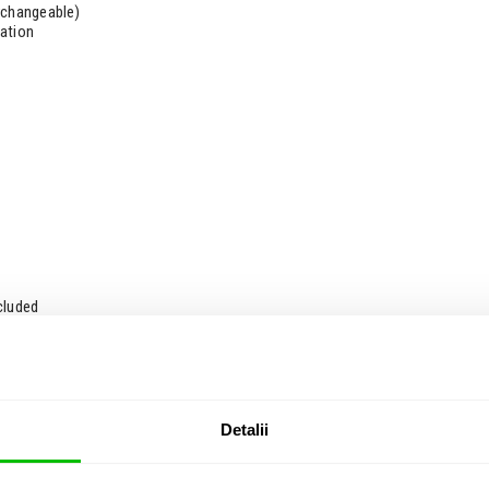
rchangeable)
ation
cluded
Detalii