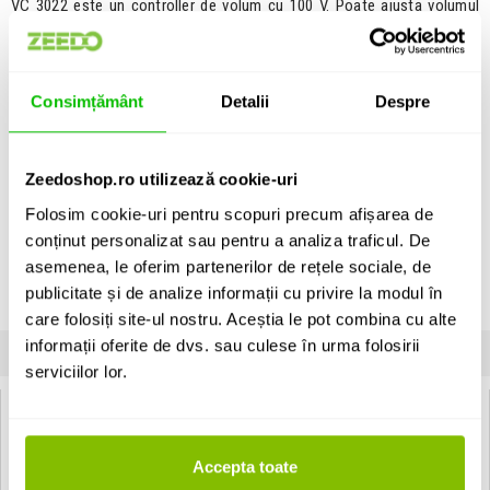
VC 3022 este un controller de volum cu 100 V. Poate ajusta volumul
boxelor de 100 V in 11 pasi de 3 dB.
- Design slim.
- Realizat din ABS.
Consimțământ
Detalii
Despre
- Potrivit atat pentru proiecte mari in locatii industriale cat si pentru
interiorul unei locuinte obisnuita.
Vezi descrierea completa
›
Zeedoshop.ro utilizează cookie-uri
Garantie extinsa pana la 5 ani pentru produsele Audac
Folosim cookie-uri pentru scopuri precum afișarea de
Poti consulta conditiile producatorului pentru extinderea garantiei direct
conținut personalizat sau pentru a analiza traficul. De
pe pagina oficiala Audac.
asemenea, le oferim partenerilor de rețele sociale, de
Acceseaza pagina de garantie Audac
publicitate și de analize informații cu privire la modul în
Unitate de vanzare: bucata
care folosiți site-ul nostru. Aceștia le pot combina cu alte
informații oferite de dvs. sau culese în urma folosirii
INFORMATII
SPECIFICATII
COMENTARII CLIENTI (
0
)
serviciilor lor.
Audac VC3022:
Specificatii:
Accepta toate
- Putere maxima: 20 W