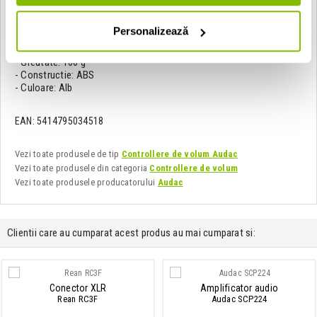
- Tensiune de linie: 100 V
- Atenuare: 11 x 3 dB
Personalizează
- Priority relay: 24 V / 25 mA
- Dimensiuni: 80 x 80 x 50 mm
- Greutate: 100 g
- Constructie: ABS
- Culoare: Alb
EAN: 5414795034518
Vezi toate produsele de tip
Controllere de volum Audac
Vezi toate produsele din categoria
Controllere de volum
Vezi toate produsele producatorului
Audac
Clientii care au cumparat acest produs au mai cumparat si:
Conector XLR
Amplificator audio
Rean RC3F
Audac SCP224