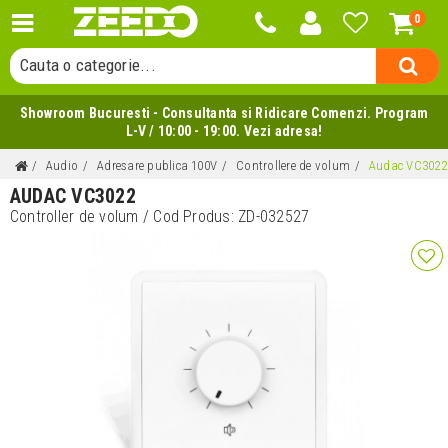
Cauta un produs...
0
Cauta o categorie...
Cauta un producator...
Cauta un produs...
Showroom Bucuresti - Consultanta si Ridicare Comenzi. Program
L-V / 10:00 - 19:00. Vezi adresa!
Audio
Adresare publica 100V
Controllere de volum
Audac VC3022
AUDAC VC3022
Controller de volum
/ Cod Produs:
ZD-032527