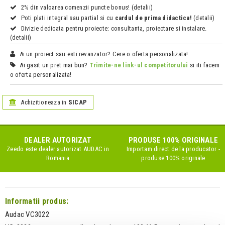
2% din valoarea comenzii puncte bonus! (detalii)
Poti plati integral sau partial si cu
cardul de prima didactica!
(detalii)
Divizie dedicata pentru proiecte: consultanta, proiectare si instalare.
(detalii)
Ai un proiect sau esti revanzator? Cere o oferta personalizata!
Ai gasit un pret mai bun?
Trimite-ne link-ul competitorului
si iti facem
o oferta personalizata!
Achizitioneaza in
SICAP
DEALER AUTORIZAT
PRODUSE 100% ORIGINALE
Zeedo este dealer autorizat
AUDAC
in
Importam direct de la producator -
Romania
produse 100% originale
Informatii produs:
Audac VC3022