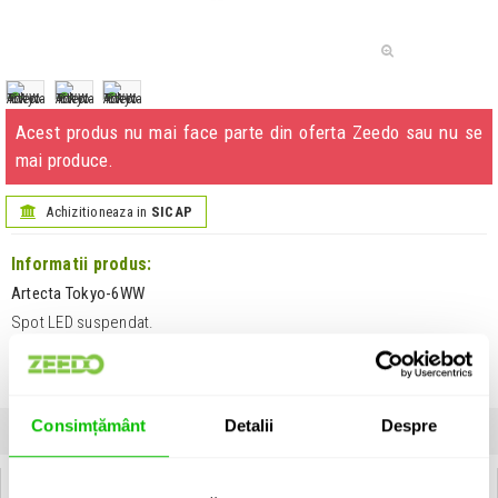
Acest produs nu mai face parte din oferta Zeedo sau nu se
mai produce.
Achizitioneaza in
SICAP
Informatii produs:
Artecta Tokyo-6WW
Spot LED suspendat.
Vezi descrierea completa
›
Unitate de vanzare: bucata
Consimțământ
Detalii
Despre
INFORMATII
SPECIFICATII
COMENTARII CLIENTI (
0
)