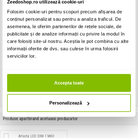
Artecta Tokyo-6WW:
Zeedoshop.ro utilizează cookie-uri
6 x1W warm white LED
Folosim cookie-uri pentru scopuri precum afișarea de
conținut personalizat sau pentru a analiza traficul. De
• Housing: Polished aluminium
• Finish: Transparent powder coating
asemenea, le oferim partenerilor de rețele sociale, de
• Diffuser: Lens
publicitate și de analize informații cu privire la modul în
• Light source: 6x 1 watt warm white LED
care folosiți site-ul nostru. Aceștia le pot combina cu alte
• Color temperature: warm white
• Beam Angle: 15°
informații oferite de dvs. sau culese în urma folosirii
• Lumen output: n.a.
serviciilor lor.
• Power connection: 110-240 Vac
• Power consumption: 7 Watt
• Dimensions: 100 x 100 x 83,5 mm
Accepta toate
Vezi toate produsele de tip
Surface Artecta
Vezi toate produsele din categoria
Surface
Vezi toate produsele producatorului
Artecta
Personalizează
Produse apartinand aceluiasi producator