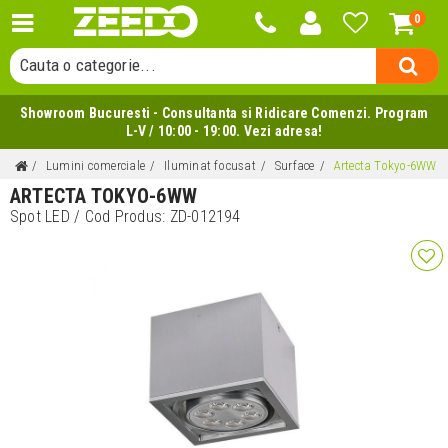
Cauta un produs...
0
Cauta o categorie...
Cauta un producator...
Cauta un produs...
Showroom Bucuresti - Consultanta si Ridicare Comenzi. Program
L-V / 10:00 - 19:00. Vezi adresa!
Lumini comerciale
Iluminat focusat
Surface
Artecta Tokyo-6WW
ARTECTA TOKYO-6WW
Spot LED
/ Cod Produs:
ZD-012194