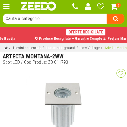
0
Cauta un produs...
Cauta o categorie...
Cauta un producator...
OFERTE RESIGILATE
Cauta un produs...
i
🔄 Produse Resigilate – Garanție Completă, Prețuri Mai Mici
Lumini comerciale
Iluminat inground
Low Voltage
Artecta Mont
ARTECTA MONTANA-2WW
Spot LED
/ Cod Produs:
ZD-011793