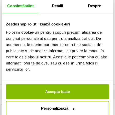
Artecta Montana-2WW:
Consimțământ
Detalii
Despre
1 x 1W 25° Warm White LED
• Stainless steel trim
Zeedoshop.ro utilizează cookie-uri
• Die cast aluminium housing
• Hi Power LED"s
Folosim cookie-uri pentru scopuri precum afișarea de
• Power & LED-driver
conținut personalizat sau pentru a analiza traficul. De
• 8 mm tempered glass
• PG-9 cable gland
asemenea, le oferim partenerilor de rețele sociale, de
• Power: 12V DC or 24V DC
publicitate și de analize informații cu privire la modul în
• Incl. ABS housing sleeve
care folosiți site-ul nostru. Aceștia le pot combina cu alte
informații oferite de dvs. sau culese în urma folosirii
Vezi toate produsele de tip
Low Voltage Artecta
serviciilor lor.
Vezi toate produsele din categoria
Low Voltage
Vezi toate produsele producatorului
Artecta
Accepta toate
Produse apartinand aceluiasi producator
Personalizează