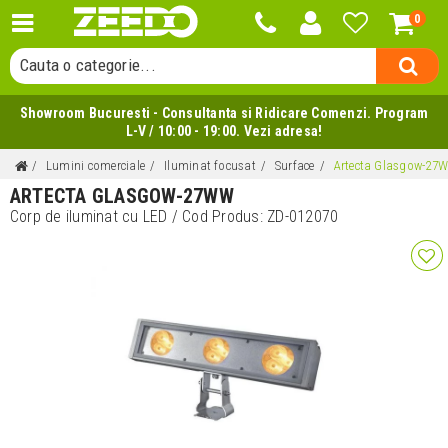
Cauta un produs...
0
Cauta o categorie...
Cauta un producator...
Cauta un produs...
Showroom Bucuresti - Consultanta si Ridicare Comenzi. Program
L-V / 10:00 - 19:00. Vezi adresa!
Lumini comerciale
Iluminat focusat
Surface
Artecta Glasgow-27
ARTECTA GLASGOW-27WW
Corp de iluminat cu LED
/ Cod Produs:
ZD-012070