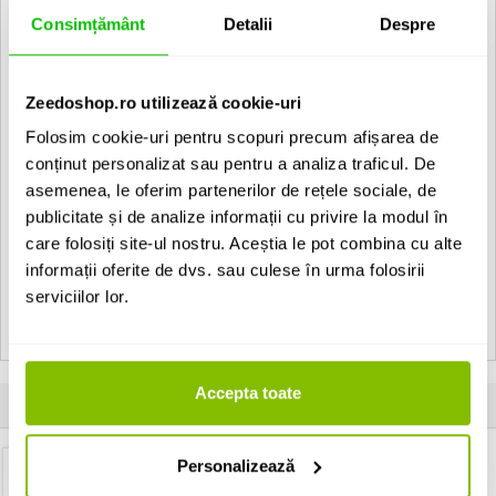
Artecta Glasgow-27WW:
Consimțământ
Detalii
Despre
9x3W warm white LED
• Housing: Extruded aluminium
Zeedoshop.ro utilizează cookie-uri
• Finish: Silver powder coated
• Diffuser: 4mm tempered glass
Folosim cookie-uri pentru scopuri precum afișarea de
• Beam Angle: 30°
conținut personalizat sau pentru a analiza traficul. De
• Cable gland: PG-11
• Power connection: 220-240 Vac
asemenea, le oferim partenerilor de rețele sociale, de
• Power consumption: 24,1 Watt
publicitate și de analize informații cu privire la modul în
• Dimensions: 349 x 80 x 60 mm
care folosiți site-ul nostru. Aceștia le pot combina cu alte
informații oferite de dvs. sau culese în urma folosirii
Vezi toate produsele de tip
Surface Artecta
serviciilor lor.
Vezi toate produsele din categoria
Surface
Vezi toate produsele producatorului
Artecta
Accepta toate
Produse apartinand aceluiasi producator
Personalizează