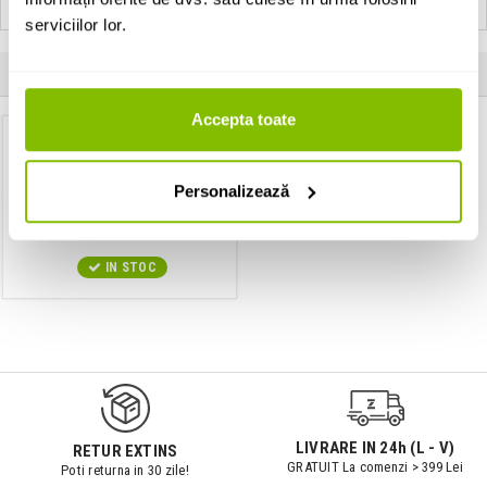
serviciilor lor.
Produse apartinand aceluiasi producator
Accepta toate
Dimmer
Artecta LED DIM-1 MKII
Personalizează
IN STOC
9547#r856
LIVRARE IN 24h (L - V)
RETUR EXTINS
GRATUIT La comenzi > 399 Lei
Poti returna in 30 zile!