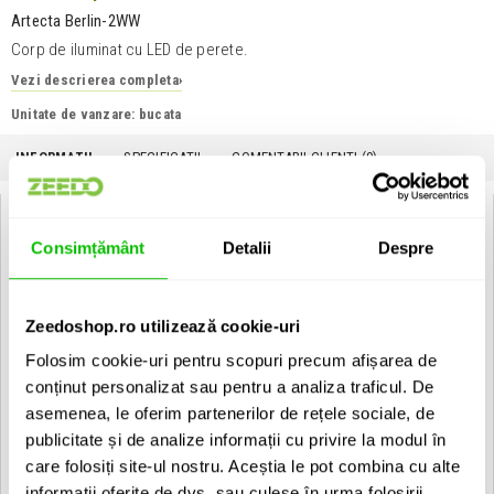
Artecta Berlin-2WW
Corp de iluminat cu LED de perete.
Vezi descrierea completa
›
Unitate de vanzare: bucata
INFORMATII
SPECIFICATII
COMENTARII CLIENTI (
0
)
Artecta Berlin-2WW:
Consimțământ
Detalii
Despre
20 x Warm White LED"s SMD (1,5W)
• Stainless steel trim
• Die cast aluminium housing
Zeedoshop.ro utilizează cookie-uri
• Super bright LED"s
• Power and LED driver (included)
Folosim cookie-uri pentru scopuri precum afișarea de
• 5 mm tempered glass
conținut personalizat sau pentru a analiza traficul. De
• Brass cable gland
asemenea, le oferim partenerilor de rețele sociale, de
publicitate și de analize informații cu privire la modul în
Vezi toate produsele de tip
Recessed Artecta
care folosiți site-ul nostru. Aceștia le pot combina cu alte
Vezi toate produsele din categoria
Recessed
Vezi toate produsele producatorului
Artecta
informații oferite de dvs. sau culese în urma folosirii