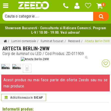
Cauta un produs...
0
Cauta o categorie...
Cauta un producator...
Showroom Bucuresti - Consultanta si Ridicare Comenzi. Program
Cauta un produs...
L-V / 10:00 - 19:00. Vezi adresa!
Lumini comerciale
Iluminat focusat
Recessed
Artecta Berlin-2WW
ARTECTA BERLIN-2WW
Corp de iluminat cu LED
/ Cod Produs:
ZD-011909
Acest produs nu mai face parte din oferta Zeedo sau nu se
mai produce.
Achizitioneaza in
SICAP
Informatii produs: