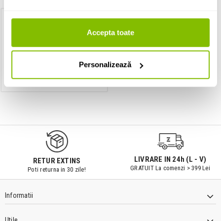
Dimmer
Accepta toate
Artecta LED DIM-1 MKII
Personalizează
IN STOC
9547#r856
LIVRARE IN 24h (L - V)
RETUR EXTINS
GRATUIT La comenzi > 399 Lei
Poti returna in 30 zile!
Informatii
Utile