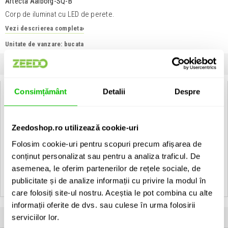
Artecta Aalborg-SQ-B
Corp de iluminat cu LED de perete.
Vezi descrierea completa
›
Unitate de vanzare: bucata
INFORMATII
SPECIFICATII
COMENTARII CLIENTI (
0
)
Consimțământ
Detalii
Despre
Artecta Aalborg-SQ-B:
Blue - With Built in LED Driver
• Housing: Polished aluminium
Zeedoshop.ro utilizează cookie-uri
• LED"s: LUXEON
Folosim cookie-uri pentru scopuri precum afișarea de
conținut personalizat sau pentru a analiza traficul. De
Vezi toate produsele de tip
Surface Artecta
asemenea, le oferim partenerilor de rețele sociale, de
Vezi toate produsele din categoria
Surface
publicitate și de analize informații cu privire la modul în
Vezi toate produsele producatorului
Artecta
care folosiți site-ul nostru. Aceștia le pot combina cu alte
informații oferite de dvs. sau culese în urma folosirii
Produse apartinand aceluiasi producator
serviciilor lor.