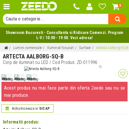
0
Cauta un produs...
Cauta o categorie...
Cauta un producator...
Showroom Bucuresti - Consultanta si Ridicare Comenzi. Program
Cauta un produs...
L-V / 10:00 - 19:00. Vezi adresa!
Lumini comerciale
Iluminat focusat
Surface
Artecta Aalborg-SQ-B
ARTECTA AALBORG-SQ-B
Corp de iluminat cu LED
/ Cod Produs:
ZD-011996
Acest produs nu mai face parte din oferta Zeedo sau nu se
mai produce.
Achizitioneaza in
SICAP
Informatii produs: