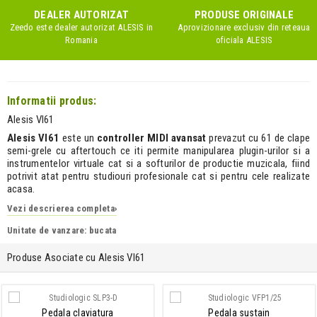
DEALER AUTORIZAT
PRODUSE ORIGINALE
Zeedo este dealer autorizat
ALESIS
in
Aprovizionare exclusiv din reteaua
Romania
oficiala
ALESIS
Informatii produs:
Alesis VI61
Alesis VI61
este un
controller MIDI avansat
prevazut cu 61 de clape
semi-grele cu aftertouch ce iti permite manipularea plugin-urilor si a
instrumentelor virtuale cat si a softurilor de productie muzicala, fiind
potrivit atat pentru studiouri profesionale cat si pentru cele realizate
acasa.
Vezi descrierea completa
›
Unitate de vanzare: bucata
Produse Asociate cu Alesis VI61
Pedala claviatura
Pedala sustain