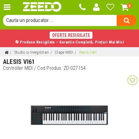
0
Cauta o categorie...
Cauta un producator...
Cauta un produs...
OFERTE RESIGILATE
🔄 Produse Resigilate – Garanție Completă, Prețuri Mai Mici
Studio si Inregistrari
Clape MIDI
Alesis VI61
ALESIS VI61
Controller MIDI
/ Cod Produs:
ZD-027154