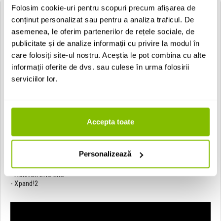
Folosim cookie-uri pentru scopuri precum afișarea de
Alesis VI61:
conținut personalizat sau pentru a analiza traficul. De
Alesis VI61
este un
controller MIDI
ce iti permite sa iei comanda
asemenea, le oferim partenerilor de rețele sociale, de
softului de productie muzicala cu ajutorul unei serii de PAD-uri si
publicitate și de analize informații cu privire la modul în
butoane impreuna cu o claviatura prevazuta cu 49 de clape
sensibile la viteze semi-grele cu care poti extinde clapa la gama
care folosiți site-ul nostru. Aceștia le pot combina cu alte
completa melodica si sa redai linii de bass, linii melodice sau
informații oferite de dvs. sau culese în urma folosirii
acorduri muzicale cu usurinta.
serviciilor lor.
Caracteristici clapa MIDI Alesis VI61:
- controller MIDI-USB
- 61 de clape semi-grele cu aftertouch
- 16 pad-uri velocity-sensitive iluminate RGB
Accepta toate
- 16 potentiometre si 48 butoane cu functii ce se pot atribui
- rotite pentru pitch si modulation
- alimentare prin USB compatibila cu Mac sau PC
- include: cablu USB
Personalizează
Software inclus:
- Ableton Live Lite
- Xpand!2