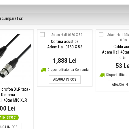
i cumparat si:
Cortina acustica
Cablu au
Adam Hall 0160 X 53
Adam Hall 4Sta
0.9m
1,888 Lei
53 Le
Disponibilitate: La Comanda
Disponibilitat
ADAUGA IN COS
ADAUGA IN
icrofon XLR tata -
LR mama
l 4Star MIC XLR
10m
00 Lei
IN STOC
UGA IN COS