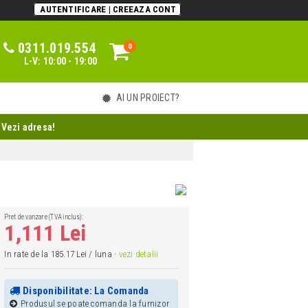
AUTENTIFICARE | CREEAZA CONT
0311.019.554
0
0
L-V: 10:00 - 19:00
AI UN PROIECT?
 Vezi adresa!
Pret de vanzare (TVA inclus):
1,111 Lei
In rate de la 185.17 Lei / luna
- vezi detalii
Disponibilitate: La Comanda
Produsul se poate comanda la furnizor