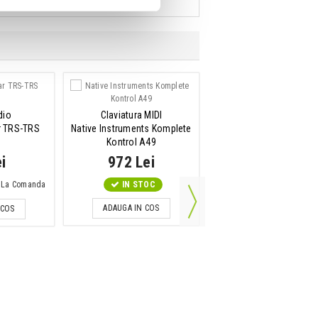
dio
Claviatura MIDI
r TRS-TRS
Native Instruments Komplete
Kontrol A49
i
972 Lei
e: La Comanda
IN STOC
ADAUGA IN COS
 COS
Interfata audio USB
Universal Audio Apollo 
USB Heritage Edition p
Windows
2,999 Lei
IN STOC
ADAUGA IN COS