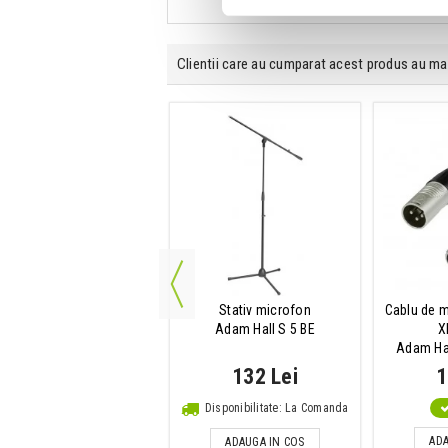
Clientii care au cumparat acest produs au ma
rofon condenser cardioid
itt PURE TUBE Essential
Set
4,949 Lei
Disponibilitate: La Comanda
ADAUGA IN COS
Stativ microfon
Cablu de m
Adam Hall S 5 BE
X
Adam Hal
132 Lei
1
Disponibilitate: La Comanda
ADA
ADAUGA IN COS