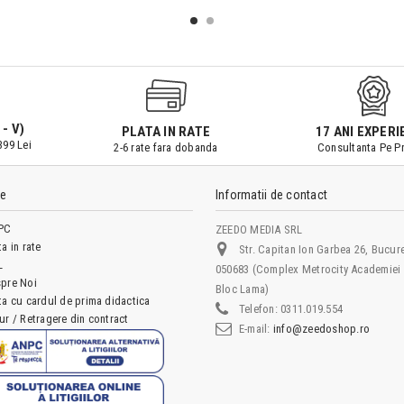
 - V)
PLATA IN RATE
17 ANI EXPERI
399 Lei
2-6 rate fara dobanda
Consultanta Pe Pr
le
Informatii de contact
PC
ZEEDO MEDIA SRL
ta in rate
Str. Capitan Ion Garbea 26, Bucure
L
050683 (Complex Metrocity Academiei 
pre Noi
Bloc Lama)
ta cu cardul de prima didactica
Telefon:
0311.019.554
ur / Retragere din contract
E-mail:
info@zeedoshop.ro