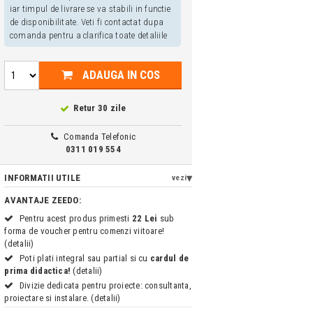
iar timpul de livrare se va stabili in functie
de disponibilitate. Veti fi contactat dupa
comanda pentru a clarifica toate detaliile
ADAUGA IN COS
Retur 30 zile
Comanda Telefonic
0311 019 554
INFORMATII UTILE
vezi
AVANTAJE ZEEDO:
Pentru acest produs primesti
22 Lei
sub
forma de voucher pentru comenzi viitoare!
(detalii)
Poti plati integral sau partial si cu
cardul de
prima didactica!
(detalii)
Divizie dedicata pentru proiecte: consultanta,
proiectare si instalare. (detalii)