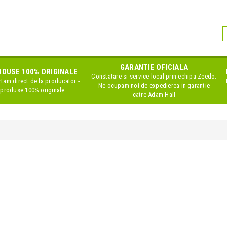
GARANTIE OFICIALA
DUSE 100% ORIGINALE
Constatare si service local prin echipa Zeedo.
tam direct de la producator -
Ne ocupam noi de expedierea in garantie
produse 100% originale
catre Adam Hall