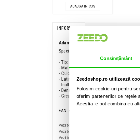
ADAUGA IN COS
INFORMATII
SPECIFICATII
COMENTA
Adam Hall 0160 X 33:
Specificatii:
Consimțământ
- Tip: Acoustic cloth
- Material: Bumbac
- Culoare: Negru
Zeedoshop.ro utilizează coo
- Latime: 3 m
- Inaltime: 3 m
Folosim cookie-uri pentru sco
- Densitate: 500 g/m2
- Greutate: 4.5 kg
oferim partenerilor de rețele s
Aceștia le pot combina cu alte 
EAN: 4049521211300
Vezi toate produsele de tip
Cortine pentru sce
Vezi toate produsele din categoria
Cortine pen
Vezi toate produsele producatorului
Adam Hal