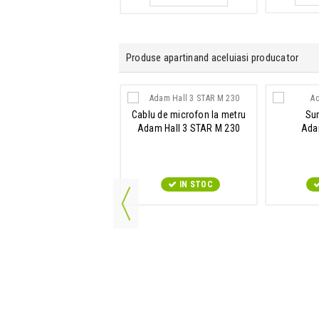
Produse apartinand aceluiasi producator
Cablu de microfon la metru
Sur
Cablu de retea
Adam Hall 3 STAR M 230
Ada
m Hall 4 STAR NETWORK
CAT6A
IN STOC
IN STOC