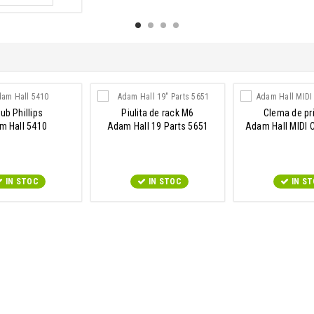
ub Phillips
Piulita de rack M6
Clema de pr
m Hall 5410
Adam Hall 19 Parts 5651
Adam Hall MIDI 
IN STOC
IN STOC
IN S