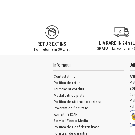
9547#r856
LIVRARE IN 24h (L
RETUR EXTINS
GRATUIT La comenzi > 
Poti returna in 30 zile!
Informatii
Uti
Contactati-ne
AN
Pla
Politica de retur
SO
Termene si conditii
Des
Modalitati de plata
Pla
Politica de utilizare cookie-uri
Ret
Program de fidelitate
Achizitii SICAP
Servicii Zeedo Media
Politica de Confidentialitate
Formular de garantie