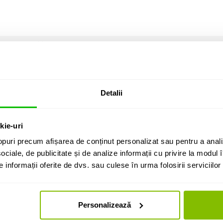
RII CLIENTI (
0
)
Detalii
kie-uri
puri precum afișarea de conținut personalizat sau pentru a anali
ociale, de publicitate și de analize informații cu privire la modul în
informații oferite de dvs. sau culese în urma folosirii serviciilor 
na si accesorii Adam Hall
Personalizează
tru scena si accesorii
l