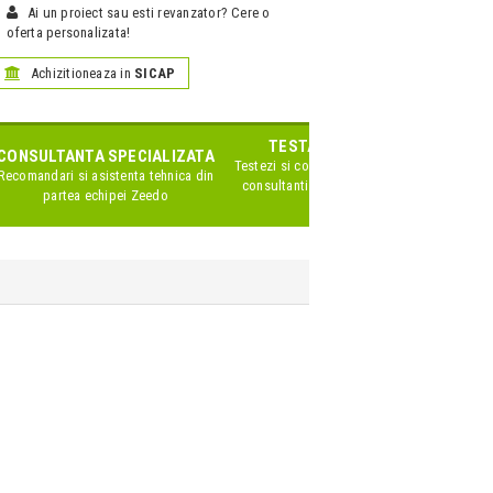
Ai un proiect sau esti revanzator? Cere o
oferta personalizata!
Achizitioneaza in
SICAP
TESTARE IN SHOWROOM
CONSULTANTA SPECIALIZATA
Testezi si compari produsele impreuna cu
Recomandari si asistenta tehnica din
consultanti Zeedo specializati pe acest
partea echipei Zeedo
brand