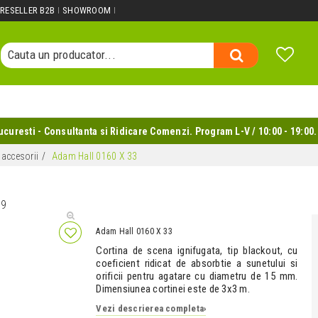
Cauta un produs...
RESELLER B2B
SHOWROOM
Cauta o categorie...
Cauta un producator...
Cauta un produs...
uresti - Consultanta si Ridicare Comenzi. Program L-V / 10:00 - 19:00.
 accesorii
Adam Hall 0160 X 33
59
Adam Hall 0160 X 33
Cortina de scena ignifugata, tip blackout, cu
coeficient ridicat de absorbtie a sunetului si
orificii pentru agatare cu diametru de 15 mm.
Dimensiunea cortinei este de 3x3 m.
Vezi descrierea completa
›