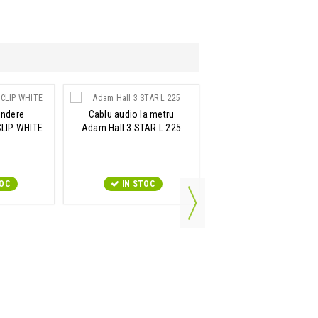
indere
Cablu audio la metru
Cablu de alimentare
CLIP WHITE
Adam Hall 3 STAR L 225
Adam Hall 4 STAR PLK 
0.5m
TOC
IN STOC
IN STOC