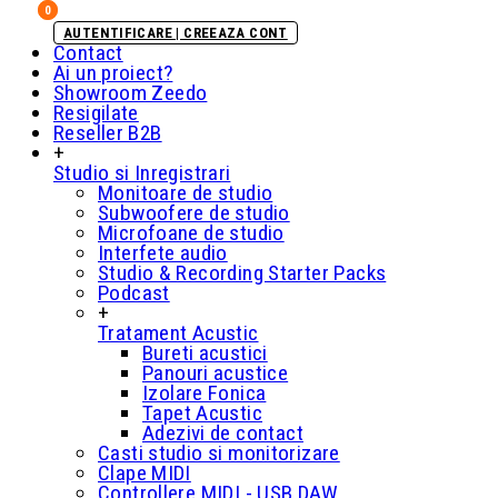
0
0
AUTENTIFICARE | CREEAZA CONT
Contact
Ai un proiect?
Showroom Zeedo
Resigilate
Reseller B2B
+
Studio si Inregistrari
Monitoare de studio
Subwoofere de studio
Microfoane de studio
Interfete audio
Studio & Recording Starter Packs
Podcast
+
Tratament Acustic
Bureti acustici
Panouri acustice
Izolare Fonica
Tapet Acustic
Adezivi de contact
Casti studio si monitorizare
Clape MIDI
Controllere MIDI - USB DAW