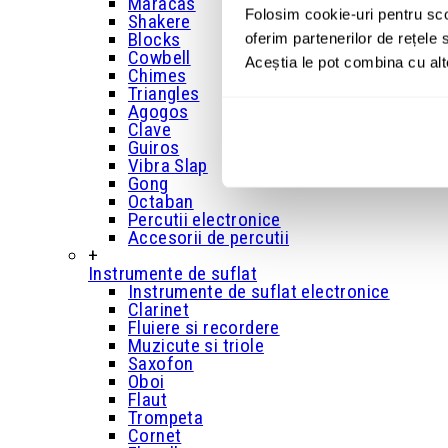
Maracas
Folosim cookie-uri pentru sco
Shakere
Blocks
oferim partenerilor de rețele s
Cowbell
Aceștia le pot combina cu alte 
Chimes
Triangles
Agogos
Clave
Guiros
Vibra Slap
Gong
Octaban
Percutii electronice
Accesorii de percutii
+
Instrumente de suflat
Instrumente de suflat electronice
Clarinet
Fluiere si recordere
Muzicute si triole
Saxofon
Oboi
Flaut
Trompeta
Cornet