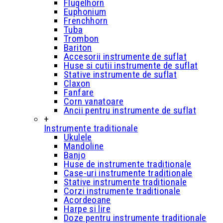
Flugelhorn
Euphonium
Frenchhorn
Tuba
Trombon
Bariton
Accesorii instrumente de suflat
Huse si cutii instrumente de suflat
Stative instrumente de suflat
Claxon
Fanfare
Corn vanatoare
Ancii pentru instrumente de suflat
+
Instrumente traditionale
Ukulele
Mandoline
Banjo
Huse de instrumente traditionale
Case-uri instrumente traditionale
Stative instrumente traditionale
Corzi instrumente traditionale
Acordeoane
Harpe si lire
Doze pentru instrumente traditionale