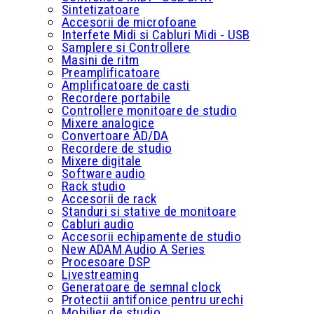
Sintetizatoare
Accesorii de microfoane
Interfete Midi si Cabluri Midi - USB
Samplere si Controllere
Masini de ritm
Preamplificatoare
Amplificatoare de casti
Recordere portabile
Controllere monitoare de studio
Mixere analogice
Convertoare AD/DA
Recordere de studio
Mixere digitale
Software audio
Rack studio
Accesorii de rack
Standuri si stative de monitoare
Cabluri audio
Accesorii echipamente de studio
New ADAM Audio A Series
Procesoare DSP
Livestreaming
Generatoare de semnal clock
Protectii antifonice pentru urechi
Mobilier de studio