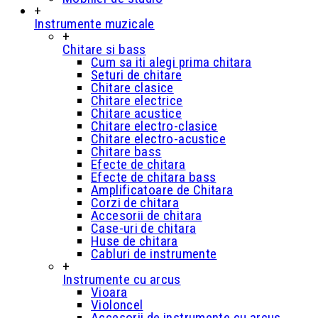
+
Instrumente muzicale
+
Chitare si bass
Cum sa iti alegi prima chitara
Seturi de chitare
Chitare clasice
Chitare electrice
Chitare acustice
Chitare electro-clasice
Chitare electro-acustice
Chitare bass
Efecte de chitara
Efecte de chitara bass
Amplificatoare de Chitara
Corzi de chitara
Accesorii de chitara
Case-uri de chitara
Huse de chitara
Cabluri de instrumente
+
Instrumente cu arcus
Vioara
Violoncel
Accesorii de instrumente cu arcus