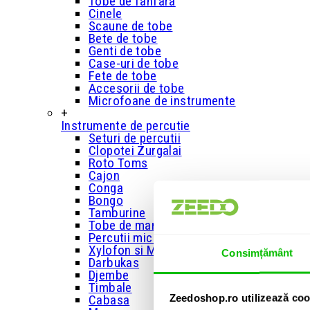
Tobe de fanfara
Cinele
Scaune de tobe
Bete de tobe
Genti de tobe
Case-uri de tobe
Fete de tobe
Accesorii de tobe
Microfoane de instrumente
+
Instrumente de percutie
Seturi de percutii
Clopotei Zurgalai
Roto Toms
Cajon
Conga
Bongo
Tamburine
Tobe de mana
Percutii mici
Xylofon si Metalofon
Consimțământ
Darbukas
Djembe
Timbale
Zeedoshop.ro utilizează coo
Cabasa