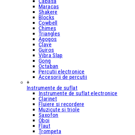
Cabasa
Maracas
Shakere
Blocks
Cowbell
Chimes
Triangles
Agogos
Clave
Guiros
Vibra Slap
Gong
Octaban
Percutii electronice
Accesorii de percutii
+
Instrumente de suflat
Instrumente de suflat electronice
Clarinet
Fluiere si recordere
Muzicute si triole
Saxofon
Oboi
Flaut
Trompeta