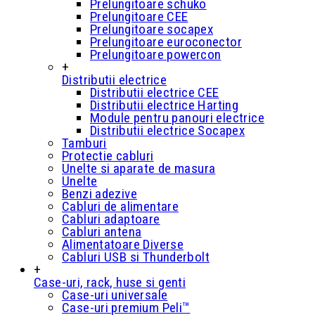
Prelungitoare schuko
Prelungitoare CEE
Prelungitoare socapex
Prelungitoare euroconector
Prelungitoare powercon
+
Distributii electrice
Distributii electrice CEE
Distributii electrice Harting
Module pentru panouri electrice
Distributii electrice Socapex
Tamburi
Protectie cabluri
Unelte si aparate de masura
Unelte
Benzi adezive
Cabluri de alimentare
Cabluri adaptoare
Cabluri antena
Alimentatoare Diverse
Cabluri USB si Thunderbolt
+
Case-uri, rack, huse si genti
Case-uri universale
Case-uri premium Peli™