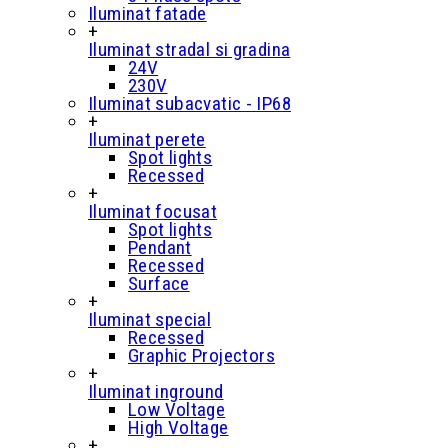
Iluminat fatade
+
Iluminat stradal si gradina
24V
230V
Iluminat subacvatic - IP68
+
Iluminat perete
Spot lights
Recessed
+
Iluminat focusat
Spot lights
Pendant
Recessed
Surface
+
Iluminat special
Recessed
Graphic Projectors
+
Iluminat inground
Low Voltage
High Voltage
+