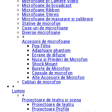
Microfoane pt Camere Video
Microfoane de broadcast
Microfoane Ribbon
Microfoane Stereo
Microfoane de masurare si calibrare
Stative de microfon
Case-uri de microfoane
Diverse microfoane
+
Accesorii de microfoane
Pop Filtre
Adaptoare phantom
Ecrane de difuzie
Nuca si Prinderi de Microfon
Shock Mount
Burete de Microfon
Capsule de microfon
Alte Accesorii de Microfon
Cabluri de microfon
+
Lumini
+
Proiectoare de teatru si scena
Proiectoare de teatru
Proiectoare Profile