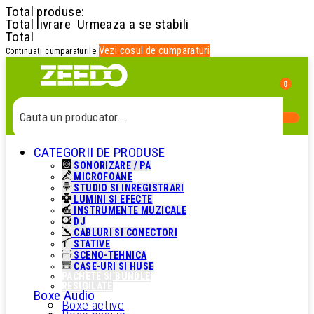
Total produse:
Total livrare
Urmeaza a se stabili
Total
Vezi cosul de cumparaturi
Continuaţi cumparaturile
0
Cauta un produs...
CATEGORII DE PRODUSE
Cauta o categorie...
SONORIZARE / PA
MICROFOANE
STUDIO SI INREGISTRARI
Cauta un producator...
LUMINI SI EFECTE
INSTRUMENTE MUZICALE
DJ
CABLURI SI CONECTORI
Cauta un produs...
STATIVE
SCENO-TEHNICA
CASE-URI SI HUSE
PACHETE SI BUNDLE
RESIGILATE
Boxe Audio
Boxe active