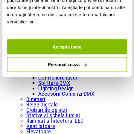
publicitate și de analize informații cu privire la modul în
+
Masini de efecte
care folosiți site-ul nostru. Aceștia le pot combina cu alte
Masini de spuma
informații oferite de dvs. sau culese în urma folosirii
Masini de baloane
serviciilor lor.
Masini de zapada
Masini de confetti
Masini de artificii
Accesorii pentru masini de efecte
+
Accepta toate
Comenzi si controllere
Console si comenzi DMX
Interfete DMX
Personalizează
Wireless si retea DMX
Telecomenzi si diverse controllere
Controllere laser
Splittere DMX
Lighting Design
Accesorii Comenzi DMX
Dimmeri
Relee Digitale
Globuri de oglinzi
Stative si schela lumini
Iluminat arhitectural LED
Ventilatoare
Elevatoare