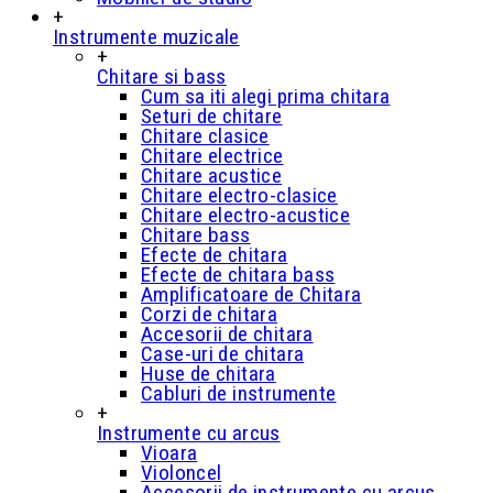
+
Instrumente muzicale
+
Chitare si bass
Cum sa iti alegi prima chitara
Seturi de chitare
Chitare clasice
Chitare electrice
Chitare acustice
Chitare electro-clasice
Chitare electro-acustice
Chitare bass
Efecte de chitara
Efecte de chitara bass
Amplificatoare de Chitara
Corzi de chitara
Accesorii de chitara
Case-uri de chitara
Huse de chitara
Cabluri de instrumente
+
Instrumente cu arcus
Vioara
Violoncel
Accesorii de instrumente cu arcus