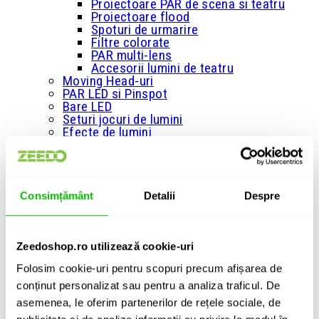
Proiectoare PAR de scena si teatru
Proiectoare flood
Spoturi de urmarire
Filtre colorate
PAR multi-lens
Accesorii lumini de teatru
Moving Head-uri
PAR LED si Pinspot
Bare LED
Seturi jocuri de lumini
Efecte de lumini
Cortine LED
Lasere
Panouri LED
Blinder si Matrice LED
+
Consimțământ
Detalii
Despre
Masini de fum si ceata
Masini de fum
Masini de fum greu
Masini de fum cu efect vertical
Zeedoshop.ro utilizează cookie-uri
Masini de ceata
Folosim cookie-uri pentru scopuri precum afișarea de
Lichid de fum
Esente parfumate pentru lichid de fum
conținut personalizat sau pentru a analiza traficul. De
Huse/Genti pentru masini de fum si
asemenea, le oferim partenerilor de rețele sociale, de
ceata