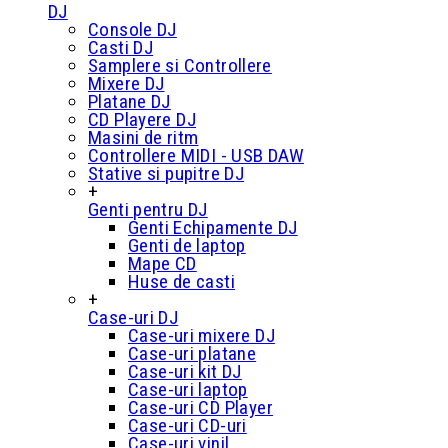
DJ
Console DJ
Casti DJ
Samplere si Controllere
Mixere DJ
Platane DJ
CD Playere DJ
Masini de ritm
Controllere MIDI - USB DAW
Stative si pupitre DJ
+
Genti pentru DJ
Genti Echipamente DJ
Genti de laptop
Mape CD
Huse de casti
+
Case-uri DJ
Case-uri mixere DJ
Case-uri platane
Case-uri kit DJ
Case-uri laptop
Case-uri CD Player
Case-uri CD-uri
Case-uri vinil