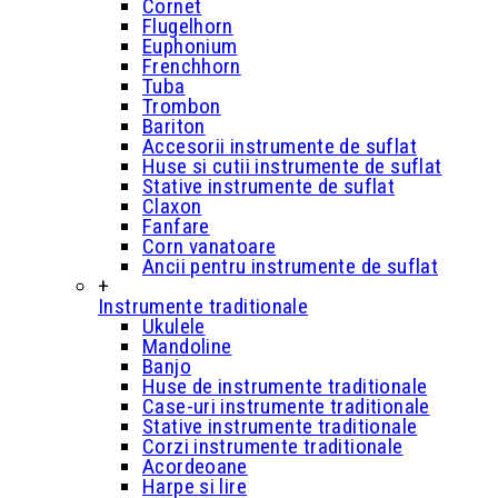
Cornet
Flugelhorn
Euphonium
Frenchhorn
Tuba
Trombon
Bariton
Accesorii instrumente de suflat
Huse si cutii instrumente de suflat
Stative instrumente de suflat
Claxon
Fanfare
Corn vanatoare
Ancii pentru instrumente de suflat
+
Instrumente traditionale
Ukulele
Mandoline
Banjo
Huse de instrumente traditionale
Case-uri instrumente traditionale
Stative instrumente traditionale
Corzi instrumente traditionale
Acordeoane
Harpe si lire