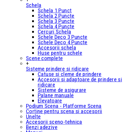
Schela
Schela 1 Punct
Schela 2 Puncte
Schela 3 Puncte
Schela 4 Puncte
Cercuri Schela
Schele Deco 3 Puncte
Schele Deco 4 Puncte
Accesorii schela
Huse pentru schele
Scene complete
+
Sisteme prindere si ridicare
Catuse si cleme de prindere
Accesorii si adaptoare de prindere si
ridicare
Sisteme de asigurare
Palane manuale
Elevatoare
Podium Scena - Platforme Scena
Cortine pentru scena si accesorii
Unelte
Accesorii sceno-tehnica
Benzi adezive