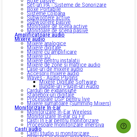
Boxe pasive
Set-uri PA - Sisteme de Sonorizare
Boxe Portabile
Sisteme Coloana
Subwoofere active
Subwoofere pasive
Monitoare de scena active
Monitoare de scena pasive
Amplificatoare audio
Mixere audio
Mixere analogice
Mixere digitale
Mixere cu amplificare
Mixere DJ
Mixere pentru instalatii
Mixere de zone si matrice audio
Case-uri de mixere audio
Accesorii mixere audio
Waves - Audio Plugins
Mixere Digitale Software
Bundle-uri Plugin-uri Audio
Carduri de expansiune
Stagebox-uri digitale
Procesoare DSP pentru live
Mixere sumatoare (Summing Mixers)
Monitorizare In-Ear
Monitorizare In-Ear Wireless
Monitorizare In-ear cu Fir
Casti In Ear pentru monitorizare
Procesoare monitorizare imersiva
Casti audio
Casti studio si monitorizare