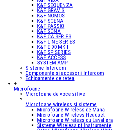
K&F SEQUENZA
K&F GRAVIS
K&F NOMOS
K&F SCENA
K&F PASSIO
K&F SONA
K&F CA SERIES
K&F LINE SERIES
K&F E 90 MK II
K&F SP SERIES
K&F ACCESS
SYSTEM AMP
Sisteme Intercom
Componente si accesorii Intercom
Echipamente de retea
+
Microfoane
Microfoane de voce si live
+
Microfoane wireless si sisteme
Microfoane Wireless de Mana
Microfoane Wireless Headset
Microfoane Wireless cu Lavaliera
Sisteme Wireless pt Instrumente