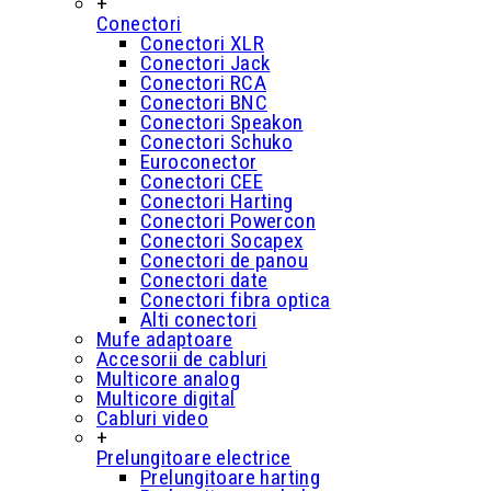
+
Conectori
Conectori XLR
Conectori Jack
Conectori RCA
Conectori BNC
Conectori Speakon
Conectori Schuko
Euroconector
Conectori CEE
Conectori Harting
Conectori Powercon
Conectori Socapex
Conectori de panou
Conectori date
Conectori fibra optica
Alti conectori
Mufe adaptoare
Accesorii de cabluri
Multicore analog
Multicore digital
Cabluri video
+
Prelungitoare electrice
Prelungitoare harting