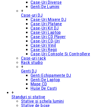
Case-Uri Diverse
Genti De Lumini
+
Case-uri DJ
Case-Uri Mixere DJ
Case-Uri Platane
Case-Uri Kit DJ
Case-Uri Laptop
Case-Uri CD Player
Case-Uri CD-Uri
Case-Uri Vinil
Case-Uri Regii
Case-Uri Console Si Controllere
Case-uri rack
Rack studio
+
Genti DJ
Genti Echipamente DJ
Genti De Laptop
Mape CD
Huse De Casti
+
Standuri si stative
Stative si schela lumini
Stative de boxe