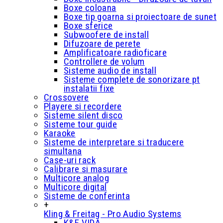
Boxe coloana
Boxe tip goarna si proiectoare de sunet
Boxe sferice
Subwoofere de install
Difuzoare de perete
Amplificatoare radioficare
Controllere de volum
Sisteme audio de install
Sisteme complete de sonorizare pt
instalatii fixe
Crossovere
Playere si recordere
Sisteme silent disco
Sisteme tour guide
Karaoke
Sisteme de interpretare si traducere
simultana
Case-uri rack
Calibrare si masurare
Multicore analog
Multicore digital
Sisteme de conferinta
+
Kling & Freitag - Pro Audio Systems
K&F VIDA