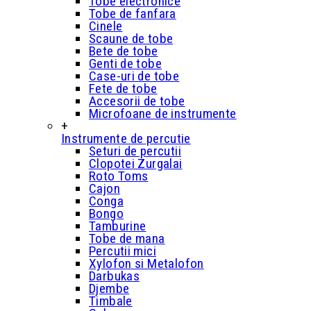
Tobe electronice
Tobe de fanfara
Cinele
Scaune de tobe
Bete de tobe
Genti de tobe
Case-uri de tobe
Fete de tobe
Accesorii de tobe
Microfoane de instrumente
+
Instrumente de percutie
Seturi de percutii
Clopotei Zurgalai
Roto Toms
Cajon
Conga
Bongo
Tamburine
Tobe de mana
Percutii mici
Xylofon si Metalofon
Darbukas
Djembe
Timbale