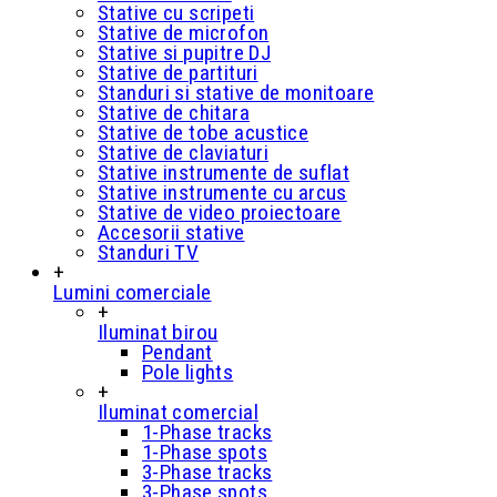
Stative cu scripeti
Stative de microfon
Stative si pupitre DJ
Stative de partituri
Standuri si stative de monitoare
Stative de chitara
Stative de tobe acustice
Stative de claviaturi
Stative instrumente de suflat
Stative instrumente cu arcus
Stative de video proiectoare
Accesorii stative
Standuri TV
+
Lumini comerciale
+
Iluminat birou
Pendant
Pole lights
+
Iluminat comercial
1-Phase tracks
1-Phase spots
3-Phase tracks
3-Phase spots