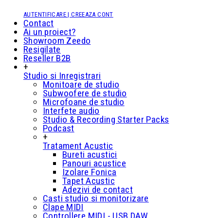
AUTENTIFICARE | CREEAZA CONT
Contact
Ai un proiect?
Showroom Zeedo
Resigilate
Reseller B2B
+
Studio si Inregistrari
Monitoare de studio
Subwoofere de studio
Microfoane de studio
Interfete audio
Studio & Recording Starter Packs
Podcast
+
Tratament Acustic
Bureti acustici
Panouri acustice
Izolare Fonica
Tapet Acustic
Adezivi de contact
Casti studio si monitorizare
Clape MIDI
Controllere MIDI - USB DAW