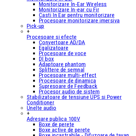
Monitorizare In-Ear Wireless
Monitorizare In-ear cu Fir
Casti In Ear pentru monitorizare
Procesoare monitorizare imersiva
Pick-up
+
Procesoare si efecte
Convertoare AD/DA
Egalizatoare
Procesoare de voce
DI box
Adaptoare phantom
Splittere de semnal
Procesoare multi-effect
Procesoare de dinamica
Supresoare de Feedback
Procesor audio de sistem
Stabilizatoare de tensiune UPS si Power
Conditioner
Unelte audio
+
Adresare publica 100V
Boxe de perete
Boxe active de perete
Boxe incastrabile - Difuzoare de tavan