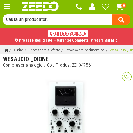
0
Cauta o categorie...
Cauta un producator...
Cauta un produs...
OFERTE RESIGILATE
🔄 Produse Resigilate – Garanție Completă, Prețuri Mai Mici
Audio
Procesoare si efecte
Procesoare de dinamica
WesAudio _Di
WESAUDIO _DIONE
Compresor analogic
/ Cod Produs:
ZD-047561