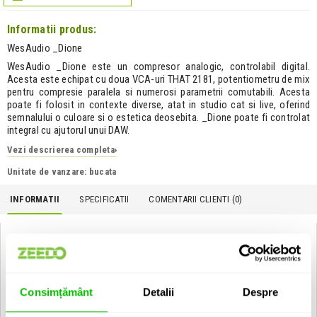
Informatii produs:
WesAudio _Dione
WesAudio _Dione este un compresor analogic, controlabil digital.
Acesta este echipat cu doua VCA-uri THAT 2181, potentiometru de mix
pentru compresie paralela si numerosi parametrii comutabili. Acesta
poate fi folosit in contexte diverse, atat in studio cat si live, oferind
semnalului o culoare si o estetica deosebita. _Dione poate fi controlat
integral cu ajutorul unui DAW.
Vezi descrierea completa
›
Unitate de vanzare: bucata
INFORMATII
SPECIFICATII
COMENTARII CLIENTI (
0
)
WesAudio _Dione:
Caracteristici esentiale:
Device 100% analogic device cu +24dBu de headroom, dotat
Consimțământ
Detalii
Despre
cu doua VCA-uri THAT 2181
Potentiometru de mix pentru compresie paralela