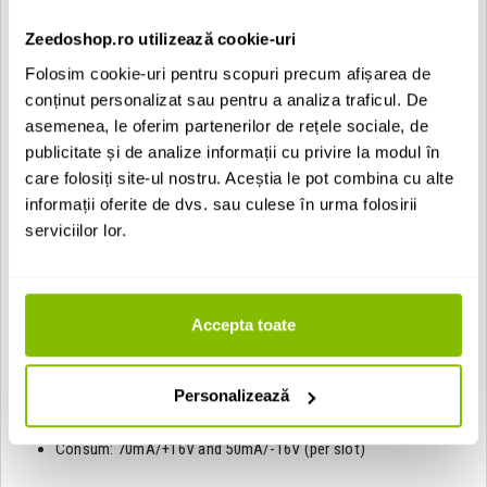
THD - harmonic distortion cu doua moduri (Medium si High)
Filtre side chain - 3 filtre high pass (60,90 si 150 Hz), si 2 filtre
Zeedoshop.ro utilizează cookie-uri
tilt cu "curve" special
Patru setari pentru ratio - 1.5:1, 2:1, 4:1 si 10:1
Folosim cookie-uri pentru scopuri precum afișarea de
500 SERIES si ng500
conținut personalizat sau pentru a analiza traficul. De
Control complet digital, operabil in orice DAW
Automatizare analogica in DAW
asemenea, le oferim partenerilor de rețele sociale, de
publicitate și de analize informații cu privire la modul în
Specificatii:
care folosiți site-ul nostru. Aceștia le pot combina cu alte
Raspuns in frecvente: 20Hz - 20kHz (0.1dB)
informații oferite de dvs. sau culese în urma folosirii
THD+N (WET): 0.008% (1kHz,0dBu)
serviciilor lor.
THD+N (DRY): 0.004% (1kHz,0dBu)
Impedanta de intrare: 10kohm
Impedanta de iesire: <. 100ohm
Gain max: 21dB
Crosstalk: <. -90dB
Accepta toate
Attack: 0.1, 0.3, 1, 3, 10, 30 (ms)
Release: 0.1, 0.3, 0.6, 0.9, 1.2, Auto (ms)
Ratio: 1.5, 2.4, 10
SC Filter: 60, 90, 150, T1, T2
Personalizează
THD (MID switch): 1%
THD (HIGH switch): 4%
Consum: 70mA/+16V and 50mA/-16V (per slot)