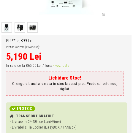
PRP*: 5,899 Lei
Pret de vanzare (TVA inclus):
5,190 Lei
In rate de la 865.00 Lei / luna
- vezi detalii
Lichidare Stoc!
O singura bucata ramasa in stoc la acest pret. Produsul este nou,
sigilat.
IN STOC
TRANSPORT GRATUIT
• Livrare in 24-48h de Luni-Vineri
• Livrabil si la Locker (EasyBOX / FANBox)