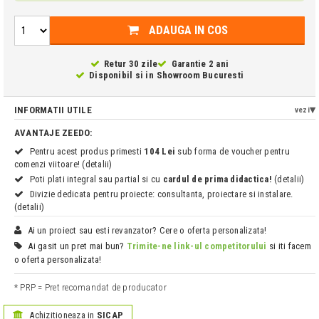
ADAUGA IN COS
Retur 30 zile
Garantie 2 ani
Disponibil si in
Showroom Bucuresti
INFORMATII UTILE
vezi
AVANTAJE ZEEDO:
Pentru acest produs primesti
104 Lei
sub forma de voucher pentru
comenzi viitoare! (detalii)
Poti plati integral sau partial si cu
cardul de prima didactica!
(detalii)
Divizie dedicata pentru proiecte: consultanta, proiectare si instalare.
(detalii)
Ai un proiect sau esti revanzator? Cere o oferta personalizata!
Ai gasit un pret mai bun?
Trimite-ne link-ul competitorului
si iti facem
o oferta personalizata!
* PRP = Pret recomandat de producator
Achizitioneaza in
SICAP