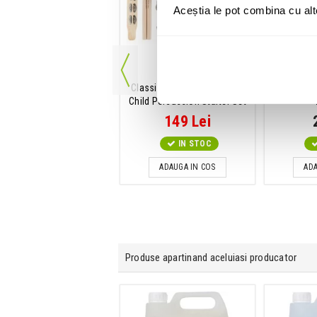
Aceștia le pot combina cu alte 
Clipuri de cablu
Set de percutii
Esenta
Gravity SACC 35 B
Classic Cantabile 13 Piese,
Showgear
Child Percussion Starter Set
18 Lei
149 Lei
IN STOC
IN STOC
ADAUGA IN COS
ADAUGA IN COS
ADA
Produse apartinand aceluiasi producator
Banda adeziva