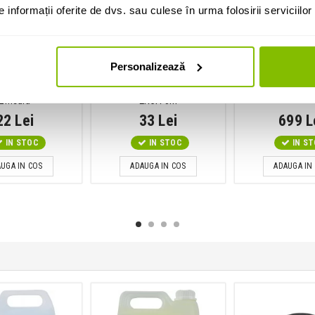
informații oferite de dvs. sau culese în urma folosirii serviciilor 
Personalizează
 lichid de fum
Cablu audio
Set stative
 Fog Fluid Scent
Adam Hall 3Star TRS3.5-
Gravity SS 521
Zmeura
2RCA 3m
22 Lei
33 Lei
699 L
IN STOC
IN STOC
IN S
UGA IN COS
ADAUGA IN COS
ADAUGA IN