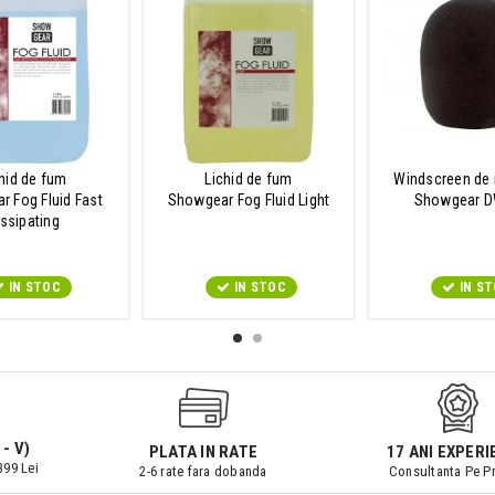
hid de fum
Lichid de fum
Windscreen de
 Fog Fluid Fast
Showgear Fog Fluid Light
Showgear D
issipating
IN STOC
IN STOC
IN S
 - V)
PLATA IN RATE
17 ANI EXPERI
399 Lei
2-6 rate fara dobanda
Consultanta Pe Pr