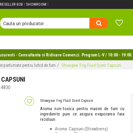
Cauta un produs...
RESELLER B2B
SHOWROOM
Cauta o categorie...
Cauta un producator...
Cauta un produs...
uresti - Consultanta si Ridicare Comenzi. Program L-V / 10:00 - 19:00.
e parfumate pentru lichid de fum
Showgear Fog Fluid Scent Capsuni
 CAPSUNI
44830
Showgear Fog Fluid Scent Capsuni
Aroma non-toxica pentru masini de fum cu
ingrediente pure ce asigura evaporarea fara
reziduuri.
Aroma: Capsuni (Strawberry)