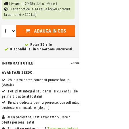
Livrare in 24-48h de Luni-Vineri
Transport de la 14 Lei la locker (gratuit
la comenzi > 399 Lei)
ADAUGA IN COS
Retur 30 zile
Disponibil si in
Showroom Bucuresti
INFORMATII UTILE
vezi
AVANTAJE ZEEDO:
2% din valoarea comenzii puncte bonus!
(detalii)
Poti plati integral sau partial si cu
cardul de
prima didactica!
(detalii)
Divizie dedicata pentru proiecte: consultanta,
proiectare si instalare. (detalii)
Ai un proiect sau esti revanzator? Cere o
oferta personalizata!
Ai gasit un pret mai bun?
Trimite-ne link-ul