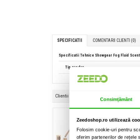
SPECIFICATII
COMENTARII CLIENTI (
0
)
Specificatii Tehnice Showgear Fog Fluid Scen
Tip produs
Clientii care au cumparat acest produs au ma
Consimțământ
Zeedoshop.ro utilizează coo
Folosim cookie-uri pentru sco
oferim partenerilor de rețele s