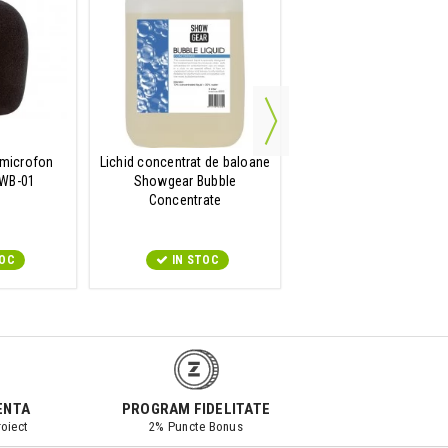
 microfon
Lichid concentrat de baloane
Lichid de fum
WB-01
Showgear Bubble
Showgear Fog Fluid
Concentrate
TOC
IN STOC
IN STOC
ENTA
PROGRAM FIDELITATE
oiect
2% Puncte Bonus