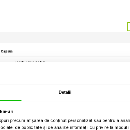
t Capsuni
Esenta lichid de fum
i cumparat si:
Detalii
kie-uri
puri precum afișarea de conținut personalizat sau pentru a anali
ociale, de publicitate și de analize informații cu privire la modul în