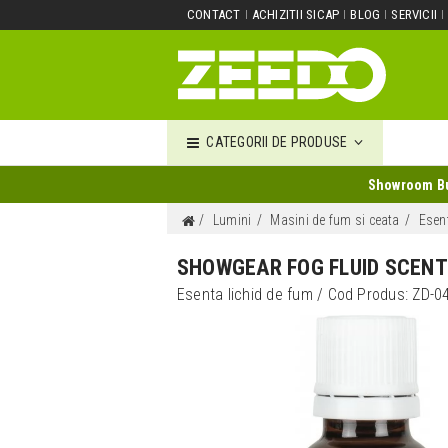
CONTACT
ACHIZITII SICAP
BLOG
SERVICII
CATEGORII DE PRODUSE
Showroom Buc
Lumini
Masini de fum si ceata
Esent
SHOWGEAR FOG FLUID SCENT
Esenta lichid de fum
/ Cod Produs:
ZD-0