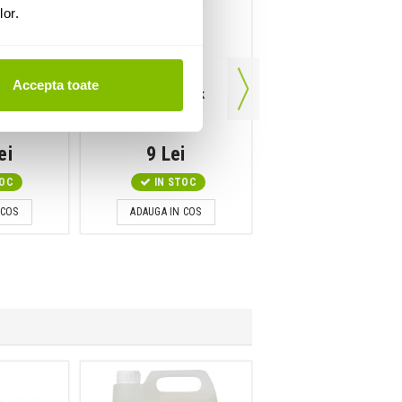
lor.
Accepta toate
 boxe
Conector Jack
Geanta pentru stativ
2 B SET 1
Rean NYS202
Gravity BG X2 RD B
ei
9 Lei
376 Lei
TOC
IN STOC
IN STOC
 COS
ADAUGA IN COS
ADAUGA IN COS