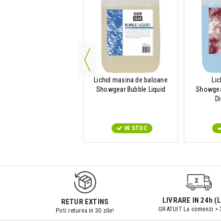
wgear Gaffa Tape Stage
IN STOC
Lichid masina de baloane
Lic
Showgear Bubble Liquid
Showgear
D
IN STOC
LIVRARE IN 24h (L
RETUR EXTINS
GRATUIT La comenzi > 
Poti returna in 30 zile!