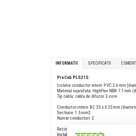
INFORMATII
SPECIFICATII
COMENTA
ProCab PLS215:
Izolatie conductor intern: PVC 2.6 mm (dia
Material suprafata: HighFlex NBR 7.7 mm (d
Tip cablu: cablu de difuzor 2-core
Conductor intern: BC 25 x 0.25 mm (diamet
Sectiune: 1.5 mm2
Numar conductori: 2
Rezistenta la temperaturi
Instalare fixa: -15 / +70 gr Celsius