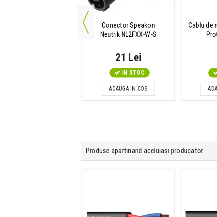
Alimentator
Conector Speakon
Cablu de 
mer MI PW9V - Standard 9
Neutrik NL2FXX-W-S
Pro
V Power Pack.
74 Lei
21 Lei
IN STOC
IN STOC
ADAUGA IN COS
ADAUGA IN COS
ADA
Produse apartinand aceluiasi producator