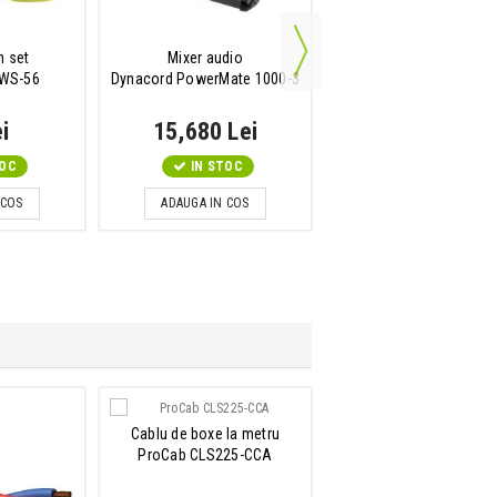
n set
Mixer audio
Cablu de extensie pen
WS-56
Dynacord PowerMate 1000-3
casti
Adam Hall 4 STAR BYW 
i
15,680 Lei
63 Lei
TOC
IN STOC
IN STOC
 COS
ADAUGA IN COS
ADAUGA IN COS
Cablu de boxe la metru
Cablu de boxe la met
ProCab CLS225-CCA
ProCab CLS425-CCA