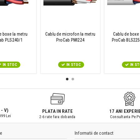
e boxe la metru
Cablu de microfon la metru
Cablu de boxe 
ab PLS240/1
ProCab PMI224
ProCab BLS22
IN STOC
IN STOC
IN S
 - V)
PLATA IN RATE
17 ANI EXPERI
399 Lei
2-6 rate fara dobanda
Consultanta Pe Pr
le
Informatii de contact