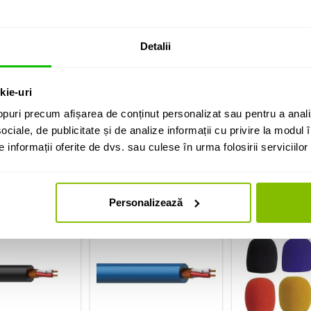
Detalii
kie-uri
a metru ProCab
boxe la metru
puri precum afișarea de conținut personalizat sau pentru a anali
ociale, de publicitate și de analize informații cu privire la modul în
informații oferite de dvs. sau culese în urma folosirii serviciilor 
i cumparat si:
Personalizează