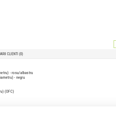
RII CLIENTI (
0
)
metru) - rosu/albastru
iametru) - negru
ru) (OFC)