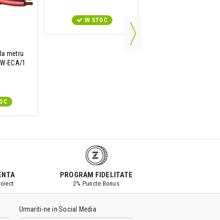
IN STOC
IN STOC
la metru
5W-ECA/1
TOC
ENTA
PROGRAM FIDELITATE
oiect
2% Puncte Bonus
Urmariti-ne in Social Media