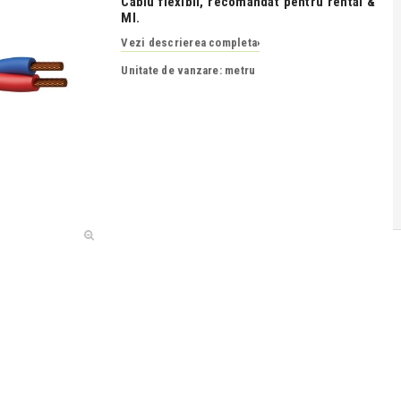
Cablu flexibil, recomandat pentru rental &
MI.
Vezi descrierea completa
›
Unitate de vanzare: metru