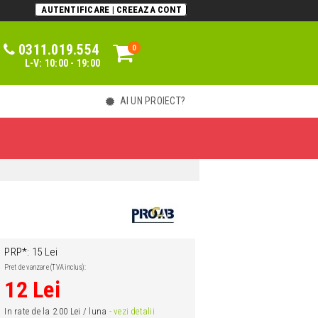
AUTENTIFICARE | CREEAZA CONT
0311.019.554
0
0
L-V: 10:00 - 19:00
AI UN PROIECT?
PRP*: 15 Lei
Pret de vanzare (TVA inclus):
12 Lei
In rate de la 2.00 Lei / luna
- vezi detalii