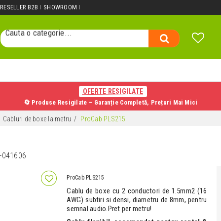
Cauta un produs...
RESELLER B2B
SHOWROOM
Cauta o categorie...
Cauta un producator...
Cauta un produs...
OFERTE RESIGILATE
🔄 Produse Resigilate – Garanție Completă, Prețuri Mai Mici
Cabluri de boxe la metru
ProCab PLS215
-041606
ProCab PLS215
Cablu de boxe cu 2 conductori de 1.5mm2 (16
AWG) subtiri si densi, diametru de 8mm, pentru
semnal audio.Pret per metru!