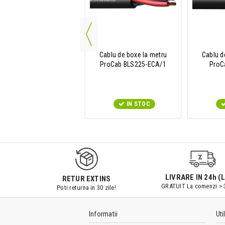
lu de microfon la metru
Cablu de boxe la metru
Cablu d
ProCab MC305
ProCab BLS225-ECA/1
ProC
IN STOC
IN STOC
LIVRARE IN 24h (L
RETUR EXTINS
GRATUIT La comenzi > 
Poti returna in 30 zile!
Informatii
Uti