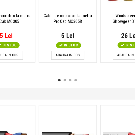
microfon la metru
Cablu de microfon la metru
Windscree
Cab MC305
ProCab MC305B
Showgear D
5 Lei
5 Lei
26 Le
IN STOC
IN STOC
IN S
UGA IN COS
ADAUGA IN COS
ADAUGA IN