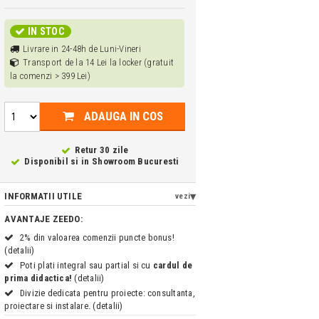
IN STOC
Livrare in 24-48h de Luni-Vineri
Transport de la 14 Lei la locker (gratuit
la comenzi > 399 Lei)
ADAUGA IN COS
Retur 30 zile
Disponibil si in
Showroom Bucuresti
INFORMATII UTILE
vezi
AVANTAJE ZEEDO:
2% din valoarea comenzii puncte bonus!
(detalii)
Poti plati integral sau partial si cu
cardul de
prima didactica!
(detalii)
Divizie dedicata pentru proiecte: consultanta,
proiectare si instalare. (detalii)