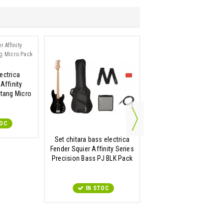
lectrica
Chitara electrica
Affinity
Fender Squier Sonic
tang Micro
Stratocaster HSS M
ack
Midnight Blue
TOC
IN STOC
Set chitara bass electrica
Fender Squier Affinity Series
Precision Bass PJ BLK Pack
IN STOC