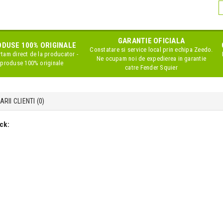
GARANTIE OFICIALA
DUSE 100% ORIGINALE
Constatare si service local prin echipa Zeedo.
tam direct de la producator -
Ne ocupam noi de expedierea in garantie
produse 100% originale
catre Fender Squier
RII CLIENTI (
0
)
ck: