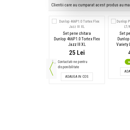
Clientii care au cumparat acest produs au ma
Cablu de instrument
Set pene chitara
Set p
m Hall 3Star Instrument
Dunlop 466P1.0 Tortex Flex
Dunlop
V-TS 3m
Jazz III XL
Variety
45 Lei
25 Lei
IN STOC
Contactati-ne pentru
disponibilitate
ADAUGA IN COS
ADA
ADAUGA IN COS