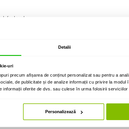
in Indian Laurel
Detalii
kie-uri
puri precum afișarea de conținut personalizat sau pentru a anali
ociale, de publicitate și de analize informații cu privire la modul în
informații oferite de dvs. sau culese în urma folosirii serviciilor 
Fender Squier
ctrice
Personalizează
uier