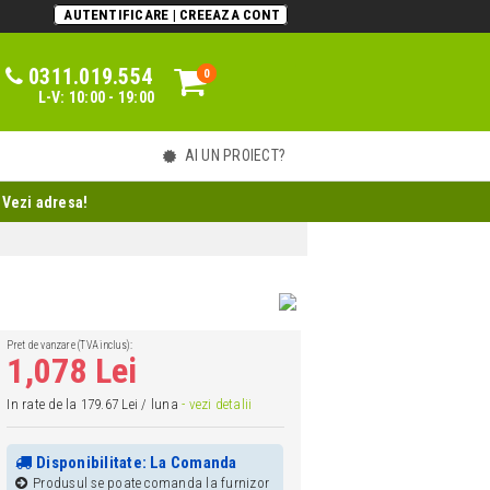
AUTENTIFICARE | CREEAZA CONT
0311.019.554
0
0
L-V: 10:00 - 19:00
AI UN PROIECT?
 Vezi adresa!
Pret de vanzare (TVA inclus):
1,078 Lei
In rate de la 179.67 Lei / luna
- vezi detalii
Disponibilitate: La Comanda
Produsul se poate comanda la furnizor