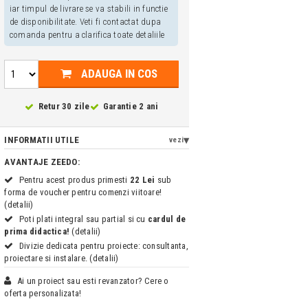
iar timpul de livrare se va stabili in functie
de disponibilitate. Veti fi contactat dupa
comanda pentru a clarifica toate detaliile
ADAUGA IN COS
Retur 30 zile
Garantie 2 ani
INFORMATII UTILE
vezi
AVANTAJE ZEEDO:
Pentru acest produs primesti
22 Lei
sub
forma de voucher pentru comenzi viitoare!
(detalii)
Poti plati integral sau partial si cu
cardul de
prima didactica!
(detalii)
Divizie dedicata pentru proiecte: consultanta,
proiectare si instalare. (detalii)
Ai un proiect sau esti revanzator? Cere o
oferta personalizata!