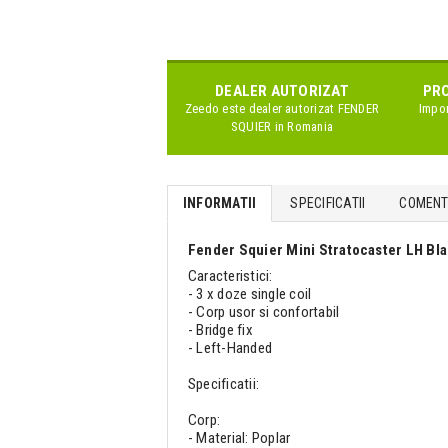
DEALER AUTORIZAT
PRO
Zeedo este dealer autorizat
FENDER
Impor
SQUIER
in Romania
INFORMATII
SPECIFICATII
COMENTA
Fender Squier Mini Stratocaster LH Bla
Caracteristici:
- 3 x doze single coil
- Corp usor si confortabil
- Bridge fix
- Left-Handed
Specificatii:
Corp:
- Material: Poplar