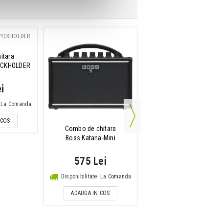
itara
Cablu de instrument
PICKHOLDER
Adam Hall 3Star Instru
P
V-TS 3m
i
45 Lei
e: La Comanda
IN STOC
ADAUGA IN COS
 COS
Combo de chitara
Boss Katana-Mini
575 Lei
Disponibilitate: La Comanda
ADAUGA IN COS