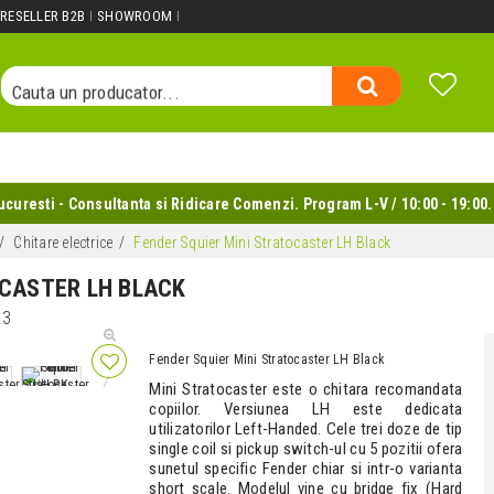
Cauta un produs...
RESELLER B2B
SHOWROOM
Cauta o categorie...
Cauta un producator...
Cauta un produs...
uresti - Consultanta si Ridicare Comenzi. Program L-V / 10:00 - 19:00.
Chitare electrice
Fender Squier Mini Stratocaster LH Black
OCASTER LH BLACK
23
Fender Squier Mini Stratocaster LH Black
Mini Stratocaster este o chitara recomandata
copiilor. Versiunea LH este dedicata
utilizatorilor Left-Handed. Cele trei doze de tip
single coil si pickup switch-ul cu 5 pozitii ofera
sunetul specific Fender chiar si intr-o varianta
short scale. Modelul vine cu bridge fix (Hard