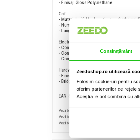
- Finisaj: Gloss Polyurethane
Grif:
- Material grif: Maple satinat cu fretboard d
- Numar taste: 20 Narrow Tall
- Lungime scala: 22.75 inch / 578 mm
Electronice:
- Configuratie: SSS
Consimțământ
- Control: volum, ton
- Comutare: 5 pozitii
Hardware:
Zeedoshop.ro utilizează coo
- Finisaj hardware: Chrome
- Bridge: fix
Folosim cookie-uri pentru sco
oferim partenerilor de rețele s
EAN: 885978483969
Aceștia le pot combina cu alte 
Vezi toate produsele de tip
Chitare electrice 
Vezi toate produsele din categoria
Chitare ele
Vezi toate produsele producatorului
Fender Sq