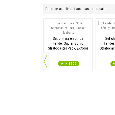
Produse apartinand aceluiasi producator
Chitara electrica
Set chitara electrica
Set ch
nder Squier Classic Vibe
Fender Squier Sonic
Fender 
70 Telecaster Thinline
Stratocaster Pack, 2-Color
Stratocas
Natural
Sunburst
IN STOC
IN STOC
9547#r856