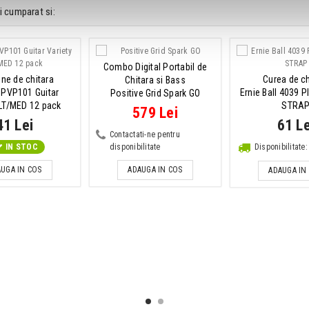
i cumparat si:
Combo Digital Portabil de
ene de chitara
Curea de ch
Chitara si Bass
 PVP101 Guitar
Ernie Ball 4039 
Positive Grid Spark GO
 LT/MED 12 pack
STRA
579 Lei
41 Lei
61 Le
Contactati-ne pentru
IN STOC
disponibilitate
Disponibilitat
UGA IN COS
ADAUGA IN COS
ADAUGA IN