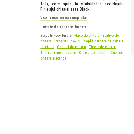
Tail), care ajuta la stabilitatea acordajului.
Finisajul chitarei este Black.
Vezi descrierea completa
›
Unitate de vanzare: bucata
Se potrivesc bine si:
Huse de chitara
·
Stative de
chitara
·
Pene si slide-uri
·
Amplificatoare de chitara
electrica
·
Cabluri de chitara
·
Efecte de chitara
·
Tunere si metronoame
·
Curele de chitara
·
Corzi de
chitara electrica