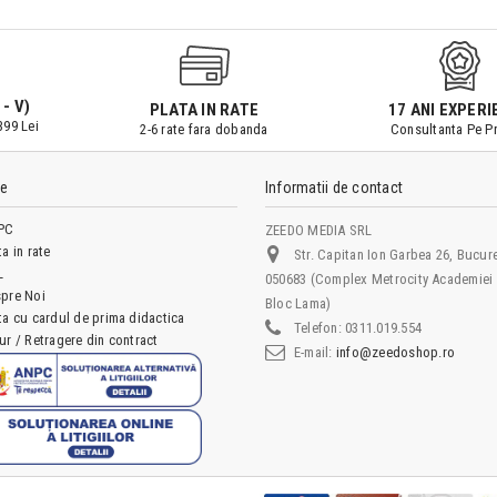
 - V)
PLATA IN RATE
17 ANI EXPERI
399 Lei
2-6 rate fara dobanda
Consultanta Pe Pr
le
Informatii de contact
PC
ZEEDO MEDIA SRL
ta in rate
Str. Capitan Ion Garbea 26, Bucure
L
050683 (Complex Metrocity Academiei 
pre Noi
Bloc Lama)
ta cu cardul de prima didactica
Telefon:
0311.019.554
ur / Retragere din contract
E-mail:
info@zeedoshop.ro