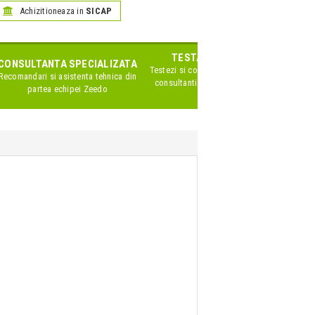
Achizitioneaza in
SICAP
TESTARE IN SHOWROOM
CONSULTANTA SPECIALIZATA
Testezi si compari produsele impreuna cu
Recomandari si asistenta tehnica din
consultanti Zeedo specializati pe acest
partea echipei Zeedo
brand