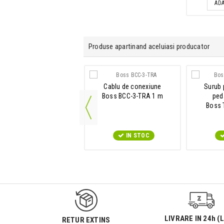
ADA
Produse apartinand aceluiasi producator
Tuner Metronom
Cablu de conexiune
Surub 
Boss TU-30
Boss BCC-3-TRA 1 m
ped
Boss 
IN STOC
IN STOC
9547#r856
LIVRARE IN 24h (L
RETUR EXTINS