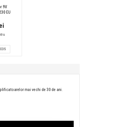
r 9V
230 EU
ei
ntru
 COS
plificatoarelor mai vechi de 30 de ani.