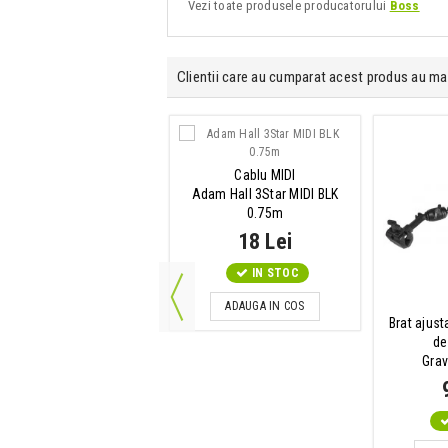
Vezi toate produsele producatorului
Boss
Clientii care au cumparat acest produs au ma
Corzi chitara electrica
Cablu MIDI
D-Addario NYXL0946
Adam Hall 3Star MIDI BLK
0.75m
85 Lei
18 Lei
IN STOC
IN STOC
ADAUGA IN COS
ADAUGA IN COS
Brat ajust
de
Grav