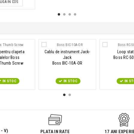
UGA IN COS
pentru clapeta
Cablu de instrument Jack-
Loop stat
alelor Boss
Jack
Boss RC-50
Thumb Screw
Boss BIC-10A-OR
IN STOC
IN STOC
IN S
 - V)
PLATA IN RATE
17 ANI EXPERI