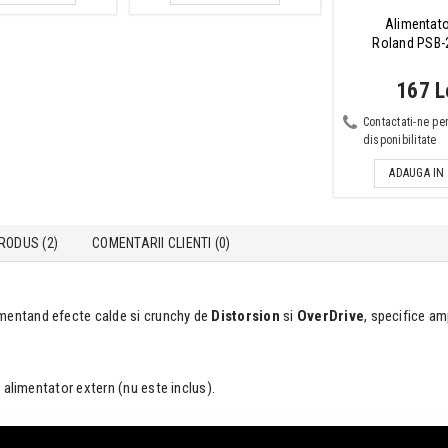
Alimentato
Roland PSB-
167 L
Contactati-ne pe
disponibilitate
ADAUGA IN
RODUS (2)
COMENTARII CLIENTI (
0
)
ementand efecte calde si crunchy de
Distorsion
si
OverDrive
, specifice am
cu alimentator extern (nu este inclus).