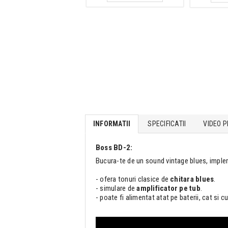
INFORMATII
SPECIFICATII
VIDEO P
Boss BD-2:
Bucura-te de un sound vintage blues, impl
- ofera tonuri clasice de
chitara blues
.
- simulare de
amplificator pe tub
.
- poate fi alimentat atat pe baterii, cat si 