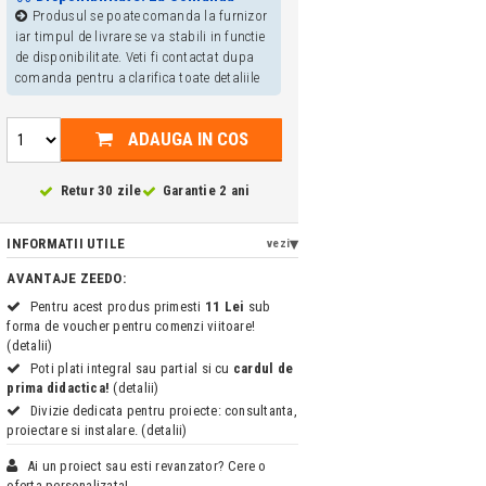
Produsul se poate comanda la furnizor
iar timpul de livrare se va stabili in functie
de disponibilitate. Veti fi contactat dupa
comanda pentru a clarifica toate detaliile
ADAUGA IN COS
Retur 30 zile
Garantie 2 ani
INFORMATII UTILE
vezi
AVANTAJE ZEEDO:
Pentru acest produs primesti
11 Lei
sub
forma de voucher pentru comenzi viitoare!
(detalii)
Poti plati integral sau partial si cu
cardul de
prima didactica!
(detalii)
Divizie dedicata pentru proiecte: consultanta,
proiectare si instalare. (detalii)
Ai un proiect sau esti revanzator? Cere o
oferta personalizata!