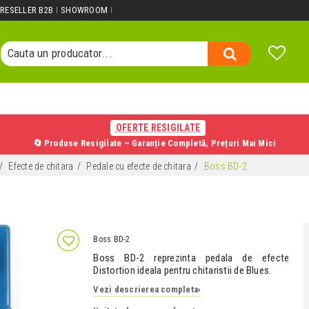
Cauta o categorie...
RESELLER B2B
SHOWROOM
Cauta un producator...
Cauta un produs...
OFERTE RESIGILATE
🔄 Produse Resigilate – Garanție Completă, Prețuri Mai Mici
Efecte de chitara
Pedale cu efecte de chitara
Boss BD-2
Boss BD-2
Boss BD-2 reprezinta pedala de efecte
Distortion ideala pentru chitaristii de Blues.
Vezi descrierea completa
›