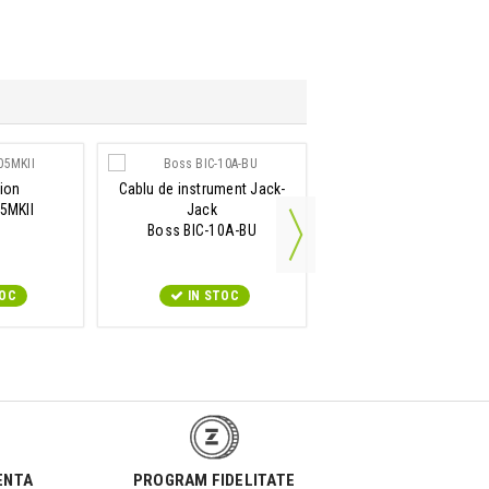
ADAUGA IN COS
ion
Cablu de instrument Jack-
Cablu de instrument Ja
5MKII
Jack
Jack
Boss BIC-10A-BU
Boss BIC-10A-RD
TOC
IN STOC
IN STOC
ENTA
PROGRAM FIDELITATE