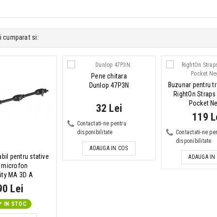
i cumparat si:
Pene chitara
Buzunar pentru t
Dunlop 47P3N
RightOn Straps
Pocket N
32 Lei
119 L
Contactati-ne pentru
disponibilitate
Contactati-ne pe
disponibilitate
ADAUGA IN COS
abil pentru stative
ADAUGA IN
 microfon
ity MA 3D A
90 Lei
IN STOC