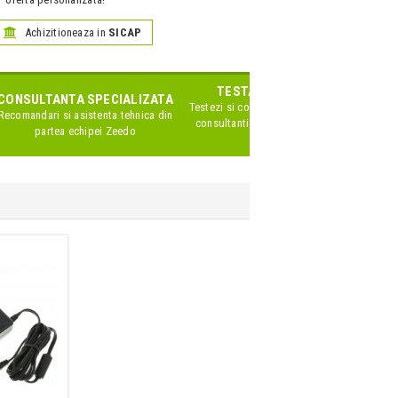
Achizitioneaza in
SICAP
TESTARE IN SHOWROOM
CONSULTANTA SPECIALIZATA
Testezi si compari produsele impreuna cu
Recomandari si asistenta tehnica din
consultanti Zeedo specializati pe acest
partea echipei Zeedo
brand