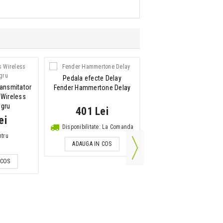
Pedala efecte Delay
ransmitator
Fender Hammertone Delay
 Wireless
egru
401 Lei
ei
Disponibilitate: La Comanda
ntru
ADAUGA IN COS
Combo chitara electri
 COS
Fender Frontman 10
449 Lei
IN STOC