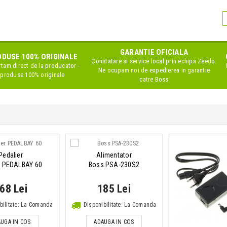
GARANTIE OFICIALA
DUSE 100% ORIGINALE
Constatare si service local prin echipa Zeedo.
tam direct de la producator -
Ne ocupam noi de expedierea in garantie
produse 100% originale
catre Boss
Pedalier
Alimentator
r PEDALBAY 60
Boss PSA-230S2
68 Lei
185 Lei
bilitate: La Comanda
Disponibilitate: La Comanda
UGA IN COS
ADAUGA IN COS