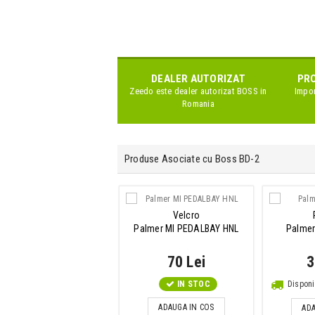
DEALER AUTORIZAT
PRO
Zeedo este dealer autorizat
BOSS
in
Impor
Romania
Produse Asociate cu Boss BD-2
Velcro
Palmer MI PEDALBAY HNL
Palme
70 Lei
3
IN STOC
Disponi
ADAUGA IN COS
ADA