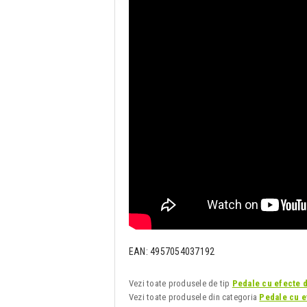
EAN: 4957054037192
Vezi toate produsele de tip
Pedale cu efecte 
Vezi toate produsele din categoria
Pedale cu e