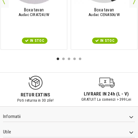
Boxa tavan
Boxa tavan
Audac CIRA724I/W
Audac CENA506/W
IN STOC
IN STOC
LIVRARE IN 24h (L - V)
RETUR EXTINS
GRATUIT La comenzi > 399 Lei
Poti returna in 30 zile!
Informatii
Utile