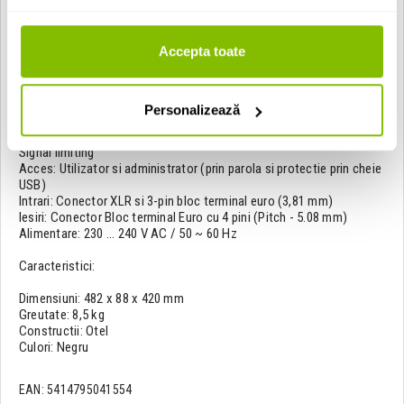
Racire: ventilator
Temperatura de functionare: 0 ° ~ 40 ° @ 95% Umiditate
Raspunsul la frecventa (± 3 dB): 50 Hz - 20 kHz
Accepta toate
Alimentare: Modul de comutare
Intrari: Sensibilitate (1W / 1m): -30 dB ~ +5 dB
Impedanta: 10 kohm
Amplificator de protectie: DC Short circuit
Personalizează
Over heating
Over load
Signal limiting
Acces: Utilizator si administrator (prin parola si protectie prin cheie
USB)
Intrari: Conector XLR si 3-pin bloc terminal euro (3,81 mm)
Iesiri: Conector Bloc terminal Euro cu 4 pini (Pitch - 5.08 mm)
Alimentare: 230 ... 240 V AC / 50 ~ 60 Hz
Caracteristici:
Dimensiuni: 482 x 88 x 420 mm
Greutate: 8,5 kg
Constructii: Otel
Culori: Negru
EAN: 5414795041554