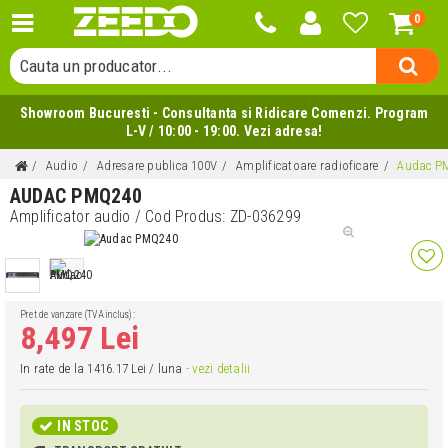
0
Cauta o categorie...
Cauta un producator...
Cauta un produs...
Showroom Bucuresti - Consultanta si Ridicare Comenzi. Program
L-V / 10:00 - 19:00. Vezi adresa!
Audio
Adresare publica 100V
Amplificatoare radioficare
Audac P
AUDAC PMQ240
Amplificator audio
/ Cod Produs:
ZD-036299
Pret de vanzare (TVA inclus):
8,497 Lei
In rate de la 1416.17 Lei / luna
- vezi detalii
IN STOC