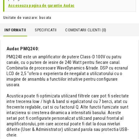
Acceseaza pagina de garantie Audac
Unitate de vanzare: bucata
INFORMATII
SPECIFICATII
COMENTARII CLIENTI (
0
)
Audac PMQ240:
PMQ240 este un amplificator de putere Class-D 100V cu patru
canale, cu o putere de iesire de 240 Watt pentru fiecare canal.
Combinatia de procesoare WaveDynamics &trade. DSP cu ecranul
LCD de 2,5 "ofera o experienta de neegalat a utilizatorului cu o
imagine de ansamblu a functiilor intuitive pentru configurare
usoara.
Acustica poate fi optimizata utilizand filtrele care pot fi selectate
intre trecerea low / high & band si egalizatorul cu 7 benzi, atat cu
frecvente reglabile, cat si cu factorul Q. Alte functii furnizate sunt
intarzierea si cresterea dinamica a intensitatii basului. Aceste
setari pot fi configurate personalizat utilizand panoul frontal al
amplificatorului, prin care accesul poate fi dat la doua niveluri
diferite (User & Administrator) utilizand parola sau protectia USB-
cheie.