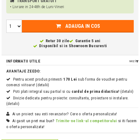
TRANSPORT GRATUIT
• Livrare in 24-48h de Luni-Vineri
ADAUGA IN COS
Retur 30 zile
Garantie 5 ani
Disponibil si in
Showroom Bucuresti
INFORMATII UTILE
vezi
AVANTAJE ZEEDO:
Pentru acest produs primesti
170 Lei
sub forma de voucher pentru
comenzi viitoare! (detalii)
Poti plati integral sau partial si cu
cardul de prima didactica!
(detalii)
Divizie dedicata pentru proiecte: consultanta, proiectare si instalare.
(detalii)
Ai un proiect sau esti revanzator? Cere o oferta personalizata!
Ai gasit un pret mai bun?
Trimite-ne link-ul competitorului
si iti facem
o oferta personalizata!