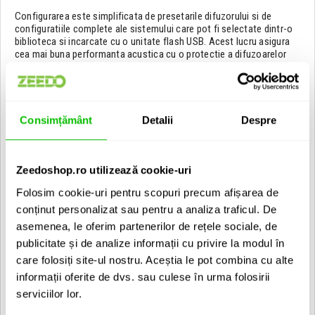
Configurarea este simplificata de presetarile difuzorului si de
configuratiile complete ale sistemului care pot fi selectate dintr-o
biblioteca si incarcate cu o unitate flash USB. Acest lucru asigura
cea mai buna performanta acustica cu o protectie a difuzoarelor
"anti-bulletproof".
PMQ dispune de o mare flexibilitate a intrarilor si de o
compatibilitate a surselor care este oferita de matricea de
selectare a intrarilor si de conexiunile semnalului XLR si ale
Consimțământ
Detalii
Despre
blocurilor terminale. Integrarea sistemului se face usor cu ajutorul
portului de control RS-232. Interfata optionala Dante &trade. este
disponibila pentru amplificatoarele WaveDynamics &trade..
Instalarea acestei interfete de retea permite receptionarea si
Zeedoshop.ro utilizează cookie-uri
trimiterea de latenta redusa, audio de inalta calitate pe o retea
Folosim cookie-uri pentru scopuri precum afișarea de
Ethernet standard.
conținut personalizat sau pentru a analiza traficul. De
Specificatii:
asemenea, le oferim partenerilor de rețele sociale, de
publicitate și de analize informații cu privire la modul în
Putere RMS: 4 x 240 W
Semnal / zgomot:>. 95 dB
care folosiți site-ul nostru. Aceștia le pot combina cu alte
THD + N (@ 1 kHz): 70 dB
informații oferite de dvs. sau culese în urma folosirii
Tehnologie: Clasa D
serviciilor lor.
Raport de respingere al modului comun: 70 dB
Factor de amortizare:>. 200