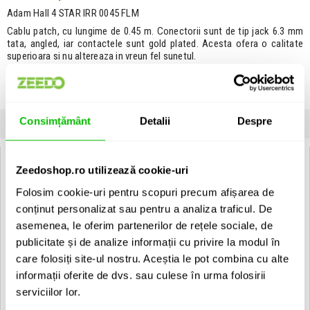
Adam Hall 4 STAR IRR 0045 FLM
Cablu patch, cu lungime de 0.45 m. Conectorii sunt de tip jack 6.3 mm
tata, angled, iar contactele sunt gold plated. Acesta ofera o calitate
superioara si nu altereaza in vreun fel sunetul.
Vezi descrierea completa
›
Unitate de vanzare: bucata
Consimțământ
Detalii
Despre
INFORMATII
SPECIFICATII
COMENTARII CLIENTI (
0
)
Adam Hall 4 STAR IRR 0045 FLM:
Zeedoshop.ro utilizează cookie-uri
Specificatii:
Folosim cookie-uri pentru scopuri precum afișarea de
Lungime: 0.45 m
conținut personalizat sau pentru a analiza traficul. De
Culoare: Negru
asemenea, le oferim partenerilor de rețele sociale, de
Conector 1: Jack 6.3 mm tata Angled
publicitate și de analize informații cu privire la modul în
Contacte conector 1: Gold plated
Conector 2: Jack 6.3 mm tata Angled
care folosiți site-ul nostru. Aceștia le pot combina cu alte
Contacte conector 2: Gold plated
informații oferite de dvs. sau culese în urma folosirii
serviciilor lor.
EAN: 4049521431784