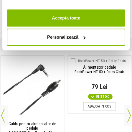
Vezi toate produsele de tip
Cabluri de instrumente Adam Hall
Vezi toate produsele din categoria
Cabluri de instrumente
Accepta toate
Vezi toate produsele producatorului
Adam Hall
Personalizează
Clientii care au cumparat acest produs au mai cumparat si:
Alimentator pedale
RockPower NT 50 + Daisy Chain
79 Lei
IN STOC
ADAUGA IN COS
Cablu pentru alimentator de
pedale