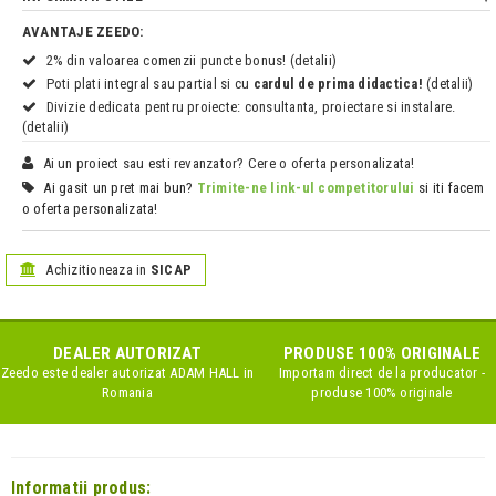
AVANTAJE ZEEDO:
2% din valoarea comenzii puncte bonus! (detalii)
Poti plati integral sau partial si cu
cardul de prima didactica!
(detalii)
Divizie dedicata pentru proiecte: consultanta, proiectare si instalare.
(detalii)
Ai un proiect sau esti revanzator? Cere o oferta personalizata!
Ai gasit un pret mai bun?
Trimite-ne link-ul competitorului
si iti facem
o oferta personalizata!
Achizitioneaza in
SICAP
DEALER AUTORIZAT
PRODUSE 100% ORIGINALE
Zeedo este dealer autorizat
ADAM HALL
in
Importam direct de la producator -
Romania
produse 100% originale
Informatii produs: