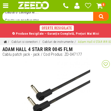
0
Cauta o categorie...
Cauta un producator...
Cauta un produs...
OFERTE RESIGILATE
🔄 Produse Resigilate – Garanție Completă, Prețuri Mai Mici
Cabluri si conectori
Cabluri de instrumente
Adam Hall 4 STAR IRR 0
ADAM HALL 4 STAR IRR 0045 FLM
Cablu patch jack - jack
/ Cod Produs:
ZD-047177