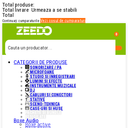
Total produse:
Total livrare
Urmeaza a se stabili
Total
Vezi cosul de cumparaturi
Continuaţi cumparaturile
0
Cauta un produs...
CATEGORII DE PRODUSE
Cauta o categorie...
SONORIZARE / PA
MICROFOANE
STUDIO SI INREGISTRARI
Cauta un producator...
LUMINI SI EFECTE
INSTRUMENTE MUZICALE
DJ
CABLURI SI CONECTORI
Cauta un produs...
STATIVE
SCENO-TEHNICA
CASE-URI SI HUSE
PACHETE SI BUNDLE
RESIGILATE
Boxe Audio
Boxe active