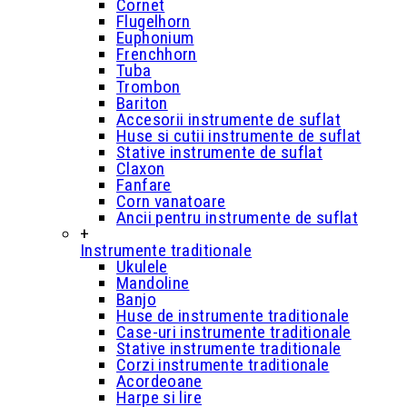
Cornet
Flugelhorn
Euphonium
Frenchhorn
Tuba
Trombon
Bariton
Accesorii instrumente de suflat
Huse si cutii instrumente de suflat
Stative instrumente de suflat
Claxon
Fanfare
Corn vanatoare
Ancii pentru instrumente de suflat
+
Instrumente traditionale
Ukulele
Mandoline
Banjo
Huse de instrumente traditionale
Case-uri instrumente traditionale
Stative instrumente traditionale
Corzi instrumente traditionale
Acordeoane
Harpe si lire