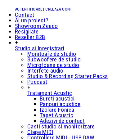
AUTENTIFICARE | CREEAZA CONT
Contact
Ai un proiect?
Showroom Zeedo
Resigilate
Reseller B2B
+
Studio si Inregistrari
Monitoare de studio
Subwoofere de studio
Microfoane de studio
Interfete audio
Studio & Recording Starter Packs
Podcast
+
Tratament Acustic
Bureti acustici
Panouri acustice
Izolare Fonica
Tapet Acustic
Adezivi de contact
Casti studio si monitorizare
Clape MIDI
Controllere MIDI - USB DAW