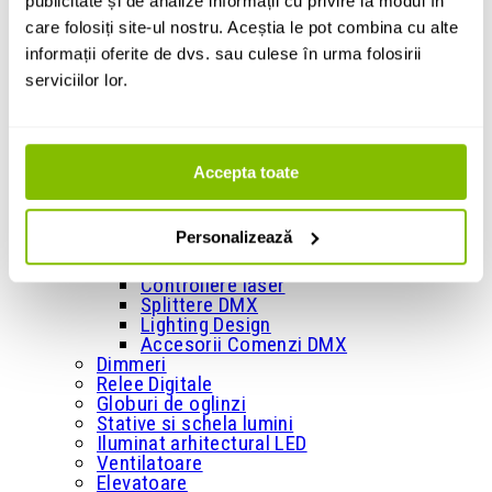
publicitate și de analize informații cu privire la modul în
+
Masini de efecte
care folosiți site-ul nostru. Aceștia le pot combina cu alte
Masini de spuma
informații oferite de dvs. sau culese în urma folosirii
Masini de baloane
serviciilor lor.
Masini de zapada
Masini de confetti
Masini de artificii
Accesorii pentru masini de efecte
+
Accepta toate
Comenzi si controllere
Console si comenzi DMX
Interfete DMX
Personalizează
Wireless si retea DMX
Telecomenzi si diverse controllere
Controllere laser
Splittere DMX
Lighting Design
Accesorii Comenzi DMX
Dimmeri
Relee Digitale
Globuri de oglinzi
Stative si schela lumini
Iluminat arhitectural LED
Ventilatoare
Elevatoare