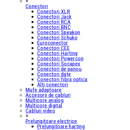
+
Conectori
Conectori XLR
Conectori Jack
Conectori RCA
Conectori BNC
Conectori Speakon
Conectori Schuko
Euroconector
Conectori CEE
Conectori Harting
Conectori Powercon
Conectori Socapex
Conectori de panou
Conectori date
Conectori fibra optica
Alti conectori
Mufe adaptoare
Accesorii de cabluri
Multicore analog
Multicore digital
Cabluri video
+
Prelungitoare electrice
Prelungitoare harting