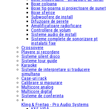
Boxe coloana
Boxe tip goarna si proiectoare de sunet
Boxe sferice
Subwoofere de install
Difuzoare de perete
Amplificatoare radioficare
Controllere de volum
Sisteme audio de install
Sisteme complete de sonorizare pt
instalatii fixe
Crossovere
Playere si recordere
Sisteme silent disco
Sisteme tour guide
Karaoke
Sisteme de interpretare si traducere
simultana
Case-uri rack
Calibrare si masurare
Multicore analog
Multicore digital
Sisteme de conferinta
+
Kling & Freitag - Pro Audio Systems
K&F VIDA