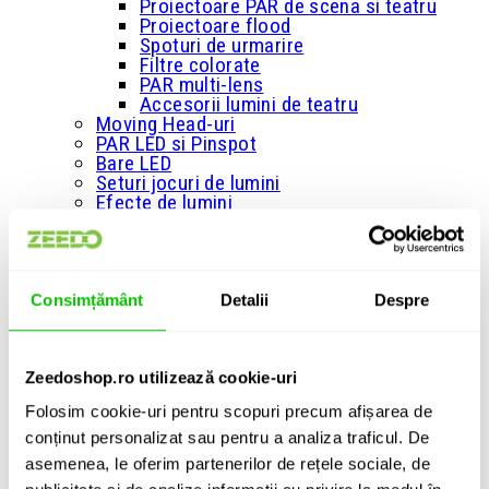
Proiectoare PAR de scena si teatru
Proiectoare flood
Spoturi de urmarire
Filtre colorate
PAR multi-lens
Accesorii lumini de teatru
Moving Head-uri
PAR LED si Pinspot
Bare LED
Seturi jocuri de lumini
Efecte de lumini
Cortine LED
Lasere
Panouri LED
Blinder si Matrice LED
+
Consimțământ
Detalii
Despre
Masini de fum si ceata
Masini de fum
Masini de fum greu
Masini de fum cu efect vertical
Zeedoshop.ro utilizează cookie-uri
Masini de ceata
Folosim cookie-uri pentru scopuri precum afișarea de
Lichid de fum
Esente parfumate pentru lichid de fum
conținut personalizat sau pentru a analiza traficul. De
Huse/Genti pentru masini de fum si
asemenea, le oferim partenerilor de rețele sociale, de
ceata