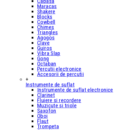
Cabasa
Maracas
Shakere
Blocks
Cowbell
Chimes
Triangles
Agogos
Clave
Guiros
Vibra Slap
Gong
Octaban
Percutii electronice
Accesorii de percutii
+
Instrumente de suflat
Instrumente de suflat electronice
Clarinet
Fluiere si recordere
Muzicute si triole
Saxofon
Oboi
Flaut
Trompeta