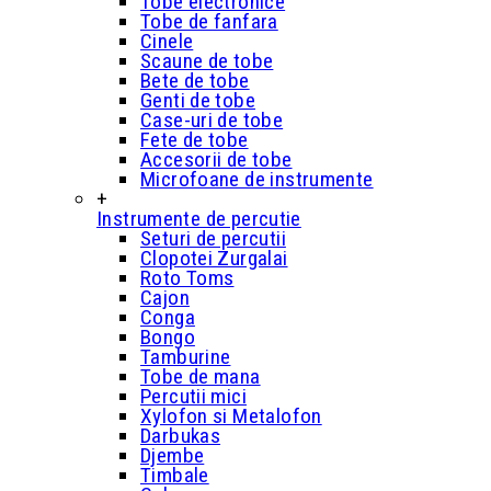
Tobe electronice
Tobe de fanfara
Cinele
Scaune de tobe
Bete de tobe
Genti de tobe
Case-uri de tobe
Fete de tobe
Accesorii de tobe
Microfoane de instrumente
+
Instrumente de percutie
Seturi de percutii
Clopotei Zurgalai
Roto Toms
Cajon
Conga
Bongo
Tamburine
Tobe de mana
Percutii mici
Xylofon si Metalofon
Darbukas
Djembe
Timbale