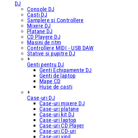
DJ
Console DJ
Casti DJ
Samplere si Controllere
Mixere DJ
Platane DJ
CD Playere DJ
Masini de ritm
Controllere MIDI - USB DAW
Stative si pupitre DJ
+
Genti pentru DJ
Genti Echipamente DJ
Genti de laptop
Mape CD
Huse de casti
+
Case-uri DJ
Case-uri mixere DJ
Case-uri platane
Case-uri kit DJ
Case-uri laptop
Case-uri CD Player
Case-uri CD-uri
Case-uri vinil