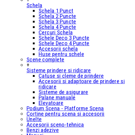
Schela
Schela 1 Punct
Schela 2 Puncte
Schela 3 Puncte
Schela 4 Puncte
Cercuri Schela
Schele Deco 3 Puncte
Schele Deco 4 Puncte
Accesorii schela
Huse pentru schele
Scene complete
+
Sisteme prindere si ridicare
Catuse si cleme de prindere
Accesorii si adaptoare de prindere si
ridicare
Sisteme de asigurare
Palane manuale
Elevatoare
Podium Scena - Platforme Scena
Cortine pentru scena si accesorii
Unelte
Accesorii sceno-tehnica
Benzi adezive