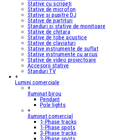
Stative cu scripeti
Stative de microfon
Stative si pupitre DJ
Stative de partituri
Standuri si stative de monitoare
Stative de chitara
Stative de tobe acustice
Stative de claviaturi
Stative instrumente de suflat
Stative instrumente cu arcus
Stative de video proiectoare
Accesorii stative
Standuri TV
+
Lumini comerciale
+
Iluminat birou
Pendant
Pole lights
+
Iluminat comercial
1-Phase tracks
1-Phase spots
3-Phase tracks
3-Phase spots