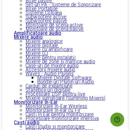
Boxe pasive
Set-uri PA - Sisteme de Sonorizare
Boxe Portabile
Sisteme Coloana
Subwoofere active
Subwoofere pasive
Monitoare de scena active
Monitoare de scena pasive
Amplificatoare audio
Mixere audio
Mixere analogice
Mixere digitale
Mixere cu amplificare
Mixere DJ
Mixere pentru instalatii
Mixere de zone si matrice audio
Case-uri de mixere audio
Accesorii mixere audio
Waves - Audio Plugins
Mixere Digitale Software
Bundle-uri Plugin-uri Audio
Carduri de expansiune
Stagebox-uri digitale
Procesoare DSP pentru live
Mixere sumatoare (Summing Mixers)
Monitorizare In-Ear
Monitorizare In-Ear Wireless
Monitorizare In-ear cu Fir
Casti In Ear pentru monitorizare
Procesoare monitorizare imersiva
Casti audio
Casti studio si monitorizare