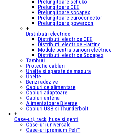
Prelungitoare schuko
Prelungitoare CEE
Prelungitoare socapex
Prelungitoare euroconector
Prelungitoare powercon
+
Distributii electrice
Distributii electrice CEE
Distributii electrice Harting
Module pentru panouri electrice
Distributii electrice Socapex
Tamburi
Protectie cabluri
Unelte si aparate de masura
Unelte
Benzi adezive
Cabluri de alimentare
Cabluri adaptoare
Cabluri antena
Alimentatoare Diverse
Cabluri USB si Thunderbolt
+
Case-uri, rack, huse si genti
Case-uri universale
Case-uri premium Peli™