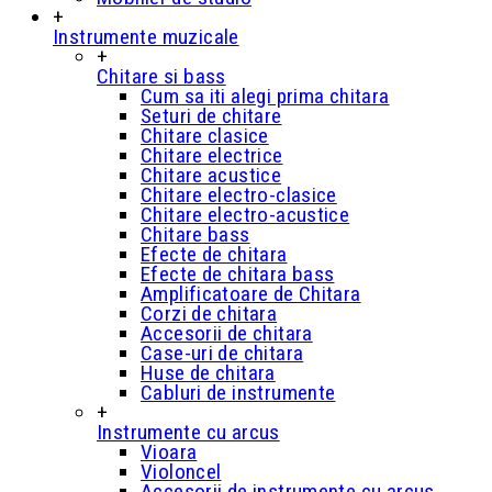
+
Instrumente muzicale
+
Chitare si bass
Cum sa iti alegi prima chitara
Seturi de chitare
Chitare clasice
Chitare electrice
Chitare acustice
Chitare electro-clasice
Chitare electro-acustice
Chitare bass
Efecte de chitara
Efecte de chitara bass
Amplificatoare de Chitara
Corzi de chitara
Accesorii de chitara
Case-uri de chitara
Huse de chitara
Cabluri de instrumente
+
Instrumente cu arcus
Vioara
Violoncel
Accesorii de instrumente cu arcus