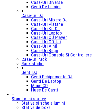
Case-Uri Diverse
Genti De Lumini
+
Case-uri DJ
Case-Uri Mixere DJ
Case-Uri Platane
Case-Uri Kit DJ
Case-Uri Laptop
Case-Uri CD Player
Case-Uri CD-Uri
Case-Uri Vinil
Case-Uri Regii
Case-Uri Console Si Controllere
Case-uri rack
Rack studio
+
Genti DJ
Genti Echipamente DJ
Genti De Laptop
Mape CD
Huse De Casti
+
Standuri si stative
Stative si schela lumini
Stative de boxe