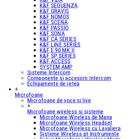
K&F SEQUENZA
K&F GRAVIS
K&F NOMOS
K&F SCENA
K&F PASSIO
K&F SONA
K&F CA SERIES
K&F LINE SERIES
K&F E 90 MK II
K&F SP SERIES
K&F ACCESS
SYSTEM AMP
Sisteme Intercom
Componente si accesorii Intercom
Echipamente de retea
+
Microfoane
Microfoane de voce si live
+
Microfoane wireless si sisteme
Microfoane Wireless de Mana
Microfoane Wireless Headset
Microfoane Wireless cu Lavaliera
Sisteme Wireless pt Instrumente