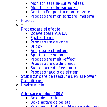
Monitorizare In-Ear Wireless
Monitorizare In-ear cu Fir
Casti In Ear pentru monitorizare
Procesoare monitorizare imersiva
Pick-up
+
Procesoare si efecte
Convertoare AD/DA
Egalizatoare
Procesoare de voce
DI box
Adaptoare phantom
Splittere de semnal
Procesoare multi-effect
Procesoare de dinamica
Supresoare de Feedback
Procesor audio de sistem
Stabilizatoare de tensiune UPS si Power
Conditioner
Unelte audio
+
Adresare publica 100V
Boxe de perete
Boxe active de perete
Boxe incastrabile - Difuzoare de tavan