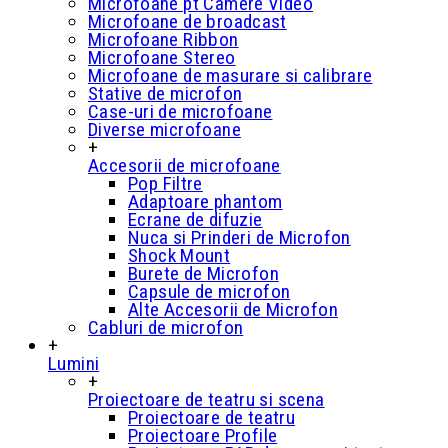
Microfoane pt Camere Video
Microfoane de broadcast
Microfoane Ribbon
Microfoane Stereo
Microfoane de masurare si calibrare
Stative de microfon
Case-uri de microfoane
Diverse microfoane
+
Accesorii de microfoane
Pop Filtre
Adaptoare phantom
Ecrane de difuzie
Nuca si Prinderi de Microfon
Shock Mount
Burete de Microfon
Capsule de microfon
Alte Accesorii de Microfon
Cabluri de microfon
+
Lumini
+
Proiectoare de teatru si scena
Proiectoare de teatru
Proiectoare Profile