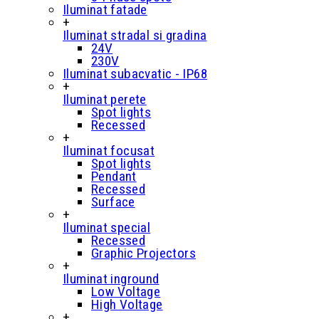
Iluminat fatade
+
Iluminat stradal si gradina
24V
230V
Iluminat subacvatic - IP68
+
Iluminat perete
Spot lights
Recessed
+
Iluminat focusat
Spot lights
Pendant
Recessed
Surface
+
Iluminat special
Recessed
Graphic Projectors
+
Iluminat inground
Low Voltage
High Voltage
+