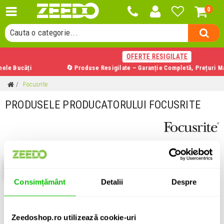
0
Cauta un produs...
Cauta o categorie...
Cauta un producator...
OFERTE RESIGILATE
Cauta un produs...
 Bucăți
🔄 Produse Resigilate – Garanție Completă, Prețuri Mai Mi
Focusrite
PRODUSELE PRODUCATORULUI FOCUSRITE
Filtrează
Consimțământ
Detalii
Despre
Zeedoshop.ro utilizează cookie-uri