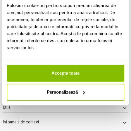
Se încarcă produsele ...
Folosim cookie-uri pentru scopuri precum afișarea de
conținut personalizat sau pentru a analiza traficul. De
asemenea, le oferim partenerilor de rețele sociale, de
publicitate și de analize informații cu privire la modul în
care folosiți site-ul nostru. Aceștia le pot combina cu alte
informații oferite de dvs. sau culese în urma folosirii
serviciilor lor.
LIVRARE IN 24h (L - V)
RETUR EXTINS
Accepta toate
GRATUIT La comenzi > 399 Lei
Poti returna in 30 zile!
Personalizează
Informatii
Utile
Informatii de contact