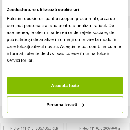
Vezi descrierea completa
›
Zeedoshop.ro utilizează cookie-uri
Unitate de vanzare: set
Folosim cookie-uri pentru scopuri precum afișarea de
INFORMATII
SPECIFICATII
COMENTARII CLIENTI (
0
)
conținut personalizat sau pentru a analiza traficul. De
asemenea, le oferim partenerilor de rețele sociale, de
publicitate și de analize informații cu privire la modul în
Nivtec 803 01 0:
care folosiți site-ul nostru. Aceștia le pot combina cu alte
Caracteristici:
informații oferite de dvs. sau culese în urma folosirii
- Ø 10 cm.
serviciilor lor.
- capacitate 200 kg / roata.
Vezi toate produsele de tip
Accesorii sceno-tehnica Nivtec
Accepta toate
Vezi toate produsele din categoria
Accesorii sceno-tehnica
Vezi toate produsele producatorului
Nivtec
Personalizează
Produse apartinand aceluiasi producator