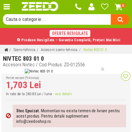
Cauta un produs...
0
Cauta o categorie...
Cauta un producator...
Cauta un produs...
OFERTE RESIGILATE
🔄 Produse Resigilate – Garanție Completă, Prețuri Mai Mici
Sceno-tehnica
Accesorii sceno-tehnica
Nivtec 803 01 0
NIVTEC 803 01 0
Accesorii Nivtec
/ Cod Produs:
ZD-012556
Pret de vanzare (TVA inclus):
1,703 Lei
In rate de la 283.83 Lei / luna
- vezi detalii
Momentan nu exista termen de livrare pentru
Stoc Epuizat.
acest produs. Pentru detalii suplimentare:
info@zeedoshop.ro.