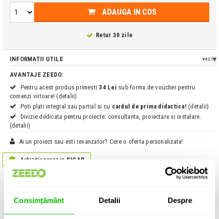
ADAUGA IN COS
Retur 30 zile
INFORMATII UTILE
vezi
AVANTAJE ZEEDO:
Pentru acest produs primesti
34 Lei
sub forma de voucher pentru
comenzi viitoare! (detalii)
Poti plati integral sau partial si cu
cardul de prima didactica!
(detalii)
Divizie dedicata pentru proiecte: consultanta, proiectare si instalare.
(detalii)
Ai un proiect sau esti revanzator? Cere o oferta personalizata!
Achizitioneaza in
SICAP
Informatii produs:
Nivtec 803 01 0
Consimțământ
Detalii
Despre
Set de 4 roti pentru transportarea platformelor Nivtec.