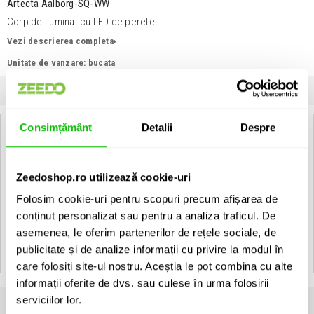
Artecta Aalborg-SQ-WW
Corp de iluminat cu LED de perete.
Vezi descrierea completa
›
Unitate de vanzare: bucata
INFORMATII
SPECIFICATII
COMENTARII CLIENTI (
0
)
Consimțământ
Detalii
Despre
Artecta Aalborg-SQ-WW:
Warm White - With Built in LED Driver
• Housing: Polished aluminium
Zeedoshop.ro utilizează cookie-uri
• LED"s: LUXEON
Folosim cookie-uri pentru scopuri precum afișarea de
conținut personalizat sau pentru a analiza traficul. De
Vezi toate produsele de tip
Surface Artecta
asemenea, le oferim partenerilor de rețele sociale, de
Vezi toate produsele din categoria
Surface
publicitate și de analize informații cu privire la modul în
Vezi toate produsele producatorului
Artecta
care folosiți site-ul nostru. Aceștia le pot combina cu alte
informații oferite de dvs. sau culese în urma folosirii
serviciilor lor.
Produse apartinand aceluiasi producator