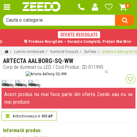
0
Cauta un produs...
Cauta o categorie...
Cauta un producator...
OFERTE RESIGILATE
Cauta un produs...
🔄 Produse Resigilate – Garanție Completă, Prețuri Mai Mici
Lumini comerciale
Iluminat focusat
Surface
Artecta Aalborg-SQ-
ARTECTA AALBORG-SQ-WW
Corp de iluminat cu LED
/ Cod Produs:
ZD-011995
Acest produs nu mai face parte din oferta Zeedo sau nu se
mai produce.
Achizitioneaza in
SICAP
Informatii produs: