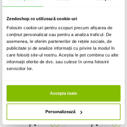
Zeedoshop.ro utilizează cookie-uri
Folosim cookie-uri pentru scopuri precum afișarea de
conținut personalizat sau pentru a analiza traficul. De
asemenea, le oferim partenerilor de rețele sociale, de
Stativ de monitor
Stativ de monitor
publicitate și de analize informații cu privire la modul în
care folosiți site-ul nostru. Aceștia le pot combina cu alte
Gravity SP 3102
Gravity SP 3102 TM
informații oferite de dvs. sau culese în urma folosirii
serviciilor lor.
286 Lei
311 Lei
IN STOC
IN STOC
Accepta toate
ADAUGA IN COS
ADAUGA IN COS
Personalizează