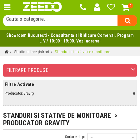
0
Cauta o categorie...
Cauta un producator...
Cauta un produs...
Showroom Bucuresti - Consultanta si Ridicare Comenzi. Program
L-V / 10:00 - 19:00. Vezi adresa!
Studio si Inregistrari
Standuri si stative de monitoare
FILTRARE PRODUSE
Filtre Activate:
Producator:Gravity
STANDURI SI STATIVE DE MONITOARE >
PRODUCATOR GRAVITY
Sortare dupa
--