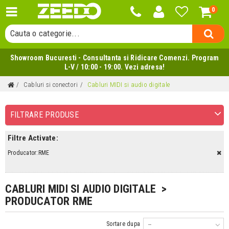
Cauta un produs...
0
Cauta o categorie...
Cauta un producator...
Showroom Bucuresti - Consultanta si Ridicare Comenzi. Program
Cauta un produs...
L-V / 10:00 - 19:00. Vezi adresa!
Cabluri si conectori
Cabluri MIDI si audio digitale
FILTRARE PRODUSE
Filtre Activate:
Producator:RME
CABLURI MIDI SI AUDIO DIGITALE >
PRODUCATOR RME
Sortare dupa
--