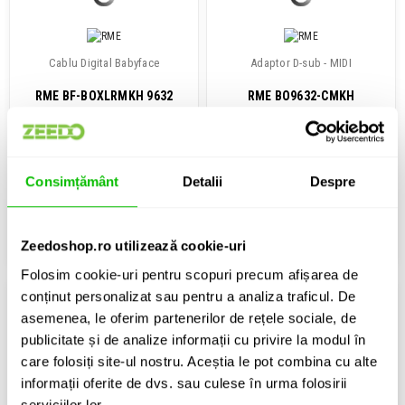
Cablu Digital Babyface
Adaptor D-sub - MIDI
RME BF-BOXLRMKH 9632
RME BO9632-CMKH
519 Lei
230 Lei
Consimțământ
Detalii
Despre
Disponibilitate: La Comanda
Disponibilitate: La Comanda
ADAUGA IN COS
ADAUGA IN COS
Zeedoshop.ro utilizează cookie-uri
Folosim cookie-uri pentru scopuri precum afișarea de
conținut personalizat sau pentru a analiza traficul. De
asemenea, le oferim partenerilor de rețele sociale, de
publicitate și de analize informații cu privire la modul în
care folosiți site-ul nostru. Aceștia le pot combina cu alte
informații oferite de dvs. sau culese în urma folosirii
Adaptor D-Sub - RCA
Adaptor Mini-DIN - MIDI
serviciilor lor.