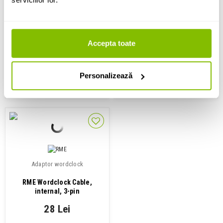
RME BO9632
RME BOHDSP9652-MIDI
137 Lei
183 Lei
Accepta toate
Disponibilitate: La Comanda
Disponibilitate: La Comanda
Personalizează
ADAUGA IN COS
ADAUGA IN COS
Adaptor wordclock
RME Wordclock Cable,
internal, 3-pin
28 Lei