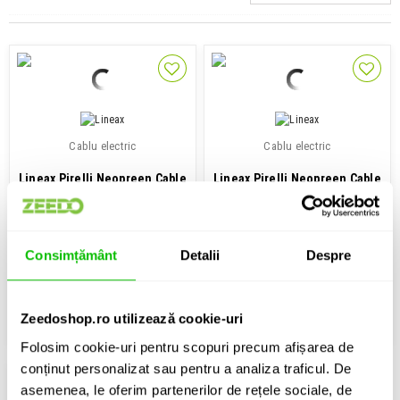
Cablu electric
Cablu electric
Lineax Pirelli Neopreen Cable
Lineax Pirelli Neopreen Cable
2,441 Lei
1,485 Lei
Consimțământ
Detalii
Despre
Contactati-ne pentru stoc
Contactati-ne pentru stoc
Zeedoshop.ro utilizează cookie-uri
ADAUGA IN COS
ADAUGA IN COS
Folosim cookie-uri pentru scopuri precum afișarea de
conținut personalizat sau pentru a analiza traficul. De
asemenea, le oferim partenerilor de rețele sociale, de