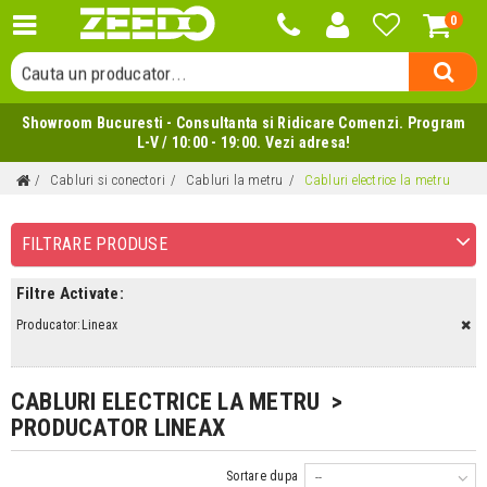
0
Cauta o categorie...
Cauta un producator...
Cauta un produs...
Showroom Bucuresti - Consultanta si Ridicare Comenzi. Program
L-V / 10:00 - 19:00. Vezi adresa!
Cabluri si conectori
Cabluri la metru
Cabluri electrice la metru
FILTRARE PRODUSE
Filtre Activate:
Producator:Lineax
CABLURI ELECTRICE LA METRU >
PRODUCATOR LINEAX
Sortare dupa
--